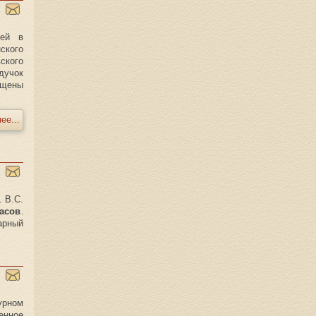
зей в
кого
ского
дучок
ящены
ее...
. В.С.
часов
.
арный
урном
енное