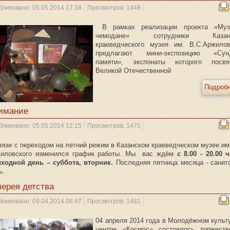
бликовано: 05.05.2014 17:38
Просмотров: 1448
В рамках реализации проекта «Му
чемодане» сотрудники Казанс
краеведческого музея им. В.С.Аржилов
предлагают мини-экспозицию «Сун
памяти», экспонаты которого посв
Великой Отечественной
Подробн
имание
бликовано: 05.05.2014 12:15
Просмотров: 1475
вязи с переходом на летний режим в Казанском краеведческом музее им
иловского изменился график работы. Мы вас ждём
с 8.00 - 20.00 
ходной день – суббота, вторник.
Последняя пятница месяца - санит
ь.
лерея детства
бликовано: 09.04.2014 08:47
Просмотров: 1481
04 апреля 2014 года в Молодёжном культ
центре «Космос» состоялось торжеств