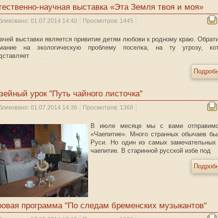
тественно-научная выставка «Эта Земля твоя и моя»
бликовано: 01.07.2014 14:40
Просмотров: 1445
ачей выставки является привитие детям любови к родному краю. Обрати
мание на экологическую проблему поселка, на ту угрозу, ко
дставляет
Подробн
зейный урок "Путь чайного листочка"
бликовано: 01.07.2014 14:36
Просмотров: 1368
В июле месяце мы с вами отправим
«Чаепитие». Много странных обычаев бы
Руси. Но один из самых замечательных 
чаепитие. В старинной русской избе под
Подробн
ровая программа "По следам бременских музыкантов"