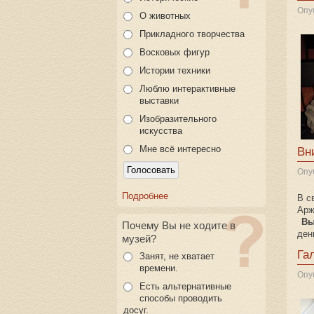
Опу
О животных
Прикладного творчества
Восковых фигур
Истории техники
Люблю интерактивные
выставки
Изобразительного
искусства
Мне всё интересно
Вн
Опу
Подробнее
В с
Арж
Вы
Почему Вы не ходите в
ден
музей?
Га
Занят, не хватает
времени.
Опу
Есть альтернативные
способы проводить
досуг.