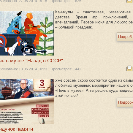
бликовано: 27.05.2014 19:15
Просмотров: 1826
Каникулы – счастливая, беззаботная
детства! Время игр, приключений, 
впечатлений. Первое июня для любого ре
– большой праздник.
Подробн
чь в музее "Назад в СССР"
бликовано: 13.05.2014 10:23
Просмотров: 1442
Уже совсем скоро состоится одно из самы
любимых музейных мероприятий нашего с
«Ночь в музее». А ты решил, куда пойдеш
этой ночью?
Подробн
ндучок памяти