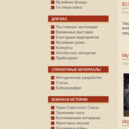
Музейные фонды
Ес
Гостевая книга
Опу
ДЛЯ ВАС
Зад
Постоянные экспозиции
вни
Временные выставки
пре
Ежегодные мероприятия
Музейные уроки
Конкурсы
Автобусные экскурсии
Му
Прейскурант
Опу
СПРАВОЧНЫЕ МАТЕРИАЛЫ
Методические разработки
Статьи
Библиография
ВОЕННАЯ ИСТОРИЯ
С.КАЗАНСКОЕ
Герои Советского Союза
Труженики тыла
Воспоминания ветеранов
Иг
Фронтовые письма
Документы войны