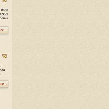
 пора
ярких
бенка
ее...
х
ела –
ь
ее...