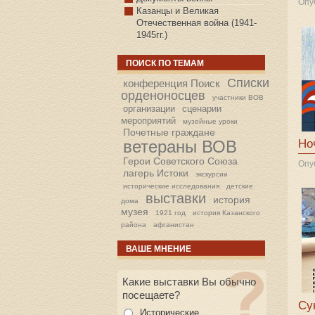
Опу
Казанцы и Великая
Отечественная война (1941-
1945гг.)
ПОИСК ПО ТЕМАМ
Списки
конференция Поиск
орденоносцев
участники ВОВ
организации
сценарии
мероприятий
музейные уроки
Почетные граждане
Но
ветераны ВОВ
Герои Советского Союза
Опу
лагерь Истоки
экскурсии
исторические исследования
детские
выставки
история
дома
музея
1921 год
история Казанского
района
афганистан
ВАШЕ МНЕНИЕ
Какие выставки Вы обычно
посещаете?
Су
Исторические