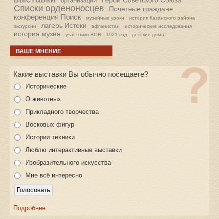
Герои Советского Союза
организации
Списки орденоносцев
Почетные граждане
конференция Поиск
музейные уроки
история Казанского района
лагерь Истоки
экскурсии
афганистан
исторические исследования
история музея
участники ВОВ
1921 год
детские дома
ВАШЕ МНЕНИЕ
Какие выставки Вы обычно посещаете?
Исторические
О животных
Прикладного творчества
Восковых фигур
Истории техники
Люблю интерактивные выставки
Изобразительного искусства
Мне всё интересно
Подробнее