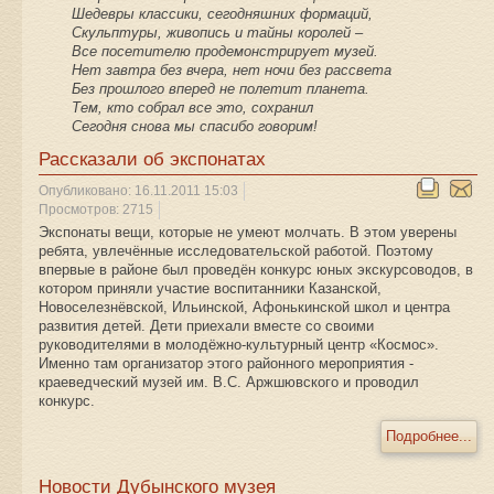
Шедевры классики, сегодняшних формаций,
Скульптуры, живопись и тайны королей –
Все посетителю продемонстрирует музей.
Нет завтра без вчера, нет ночи без рассвета
Без прошлого вперед не полетит планета.
Тем, кто собрал все это, сохранил
Сегодня снова мы спасибо говорим!
Рассказали об экспонатах
Опубликовано: 16.11.2011 15:03
Просмотров: 2715
Экспонаты вещи, которые не умеют молчать. В этом уверены
ребята, увлечённые исследовательской работой. Поэтому
впервые в районе был проведён конкурс юных экскурсоводов, в
котором приняли участие воспитанники Казанской,
Новоселезнёвской, Ильинской, Афонькинской школ и центра
развития детей. Дети приехали вместе со своими
руководителями в молодёжно-культурный центр «Космос».
Именно там организатор этого районного мероприятия -
краеведческий музей им. В.С. Аржшювского и проводил
конкурс.
Подробнее...
Новости Дубынского музея