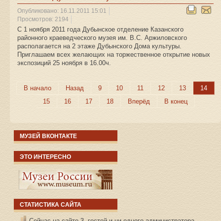
Опубликовано: 16.11.2011 15:01
Просмотров: 2194
С 1 ноября 2011 года Дубынское отделение Казанского
районного краеведческого музея им. В.С. Аржиловского
располагается на 2 этаже Дубынского Дома культуры.
Приглашаем всех желающих на торжественное открытие новых
экспозиций 25 ноября в 16.00ч.
В начало
Назад
9
10
11
12
13
14
15
16
17
18
Вперёд
В конец
МУЗЕЙ ВКОНТАКТЕ
ЭТО ИНТЕРЕСНО
СТАТИСТИКА САЙТА
Сейчас на сайте 3 гостей и ни одного администратора