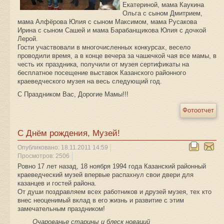
Екатериной, мама Каукина
Ольга с сыном Дмитрием,
мама Алфёрова Юлия с сыном Максимом, мама Русакова
Ирина с сыном Сашей и мама Барабанщикова Юлия с дочкой
Лерой.
Гости участвовали в многочисленных конкурсах, весело
проводили время, а в конце вечера за чашечкой чая все мамы, в
честь их праздника, получили от музея сертификаты на
бесплатное посещение выставок Казанского районного
краеведческого музея на весь следующий год.
С Праздником Вас, Дорогие Мамы!!!
Фотоотчет
С Днём рождения, Музей!
Опубликовано: 18.11.2011 14:59
Просмотров: 2506
Ровно 17 лет назад, 18 ноября 1994 года Казанский районный
краеведческий музей впервые распахнул свои двери для
казанцев и гостей района.
От души поздравляем всех работников и друзей музея, тех кто
внес неоценимый вклад в его жизнь и развитие с этим
замечательным праздником!
Очарованье старины и блеск новаций