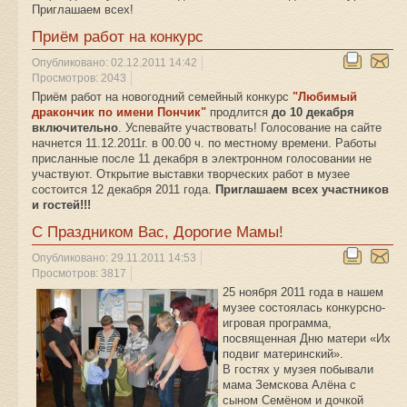
Приглашаем всех!
Приём работ на конкурс
Опубликовано: 02.12.2011 14:42
Просмотров: 2043
Приём работ на новогодний семейный конкурс
"Любимый
дракончик по имени Пончик"
продлится
до 10 декабря
включительно
. Успевайте участвовать! Голосование на сайте
начнется 11.12.2011г. в 00.00 ч. по местному времени. Работы
присланные после 11 декабря в электронном голосовании не
участвуют. Открытие выставки творческих работ в музее
состоится 12 декабря 2011 года.
Приглашаем всех участников
и гостей!!!
С Праздником Вас, Дорогие Мамы!
Опубликовано: 29.11.2011 14:53
Просмотров: 3817
25 ноября 2011 года в нашем
музее состоялась конкурсно-
игровая программа,
посвященная Дню матери «Их
подвиг материнский».
В гостях у музея побывали
мама Земскова Алёна с
сыном Семёном и дочкой