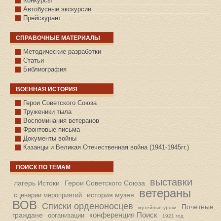
Конкурсы
Автобусные экскурсии
Прейскурант
СПРАВОЧНЫЕ МАТЕРИАЛЫ
Методические разработки
Статьи
Библиография
ВОЕННАЯ ИСТОРИЯ
С.КАЗАНСКОЕ
Герои Советского Союза
Труженики тыла
Воспоминания ветеранов
Фронтовые письма
Документы войны
Казанцы и Великая Отечественная война (1941-1945гг.)
ПОИСК ПО ТЕМАМ
выставки
лагерь Истоки
Герои Советского Союза
ветераны
история музея
сценарии мероприятий
ВОВ
Списки орденоносцев
Почетные
музейные уроки
конференция Поиск
граждане
организации
1921 год