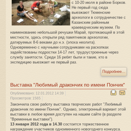
с 10-20 июля в районе Борков.
Не первый год сюда
выезжают Тюменские
археологи в сотрудничестве с
Казанским районным
краеведческим музеем. По
наименованию небольшой речушки Марай, протекающей в этой
местности, здесь открыли ряд памятников археологии,
датируемых 8-6 веками до н.э. (эпоха неолита).
Одновременно с научными сотрудниками на раскопках
задействованы подростки 14-17 лет, трудоустроенные через
службу занятости. Среди 16 ребят были и такие, кто в
экспедицию выезжает не первый раз.
Подробнее...
Выставка "Любимый дракончик по имени Пончик"
Опубликовано: 12.01.2012 14:39
Просмотров: 1565
Закончила свою работу выставка творческих работ "Любимый
дракончик по имени Пончик". Однако, электронный вариант этой
выставки в любое время доступен на нашем сайте (в разделе
"Временные выставки").
13 января 2012 года в 14.30
состоится торжественное
награждение участников одноименного новогоднего конкурса.