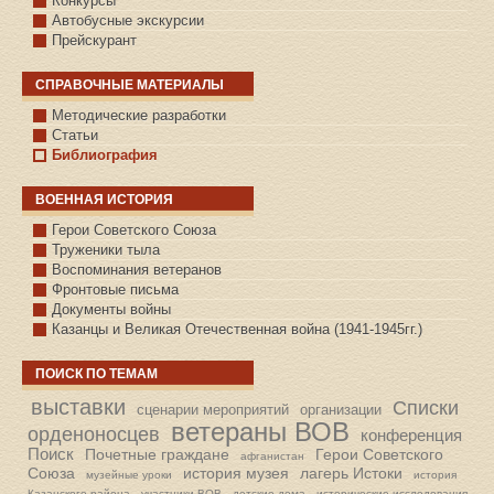
Конкурсы
Автобусные экскурсии
Прейскурант
СПРАВОЧНЫЕ МАТЕРИАЛЫ
Методические разработки
Статьи
Библиография
ВОЕННАЯ ИСТОРИЯ
С.КАЗАНСКОЕ
Герои Советского Союза
Труженики тыла
Воспоминания ветеранов
Фронтовые письма
Документы войны
Казанцы и Великая Отечественная война (1941-1945гг.)
ПОИСК ПО ТЕМАМ
выставки
Списки
сценарии мероприятий
организации
ветераны ВОВ
орденоносцев
конференция
Поиск
Почетные граждане
Герои Советского
афганистан
Союза
история музея
лагерь Истоки
музейные уроки
история
Казанского района
участники ВОВ
детские дома
исторические исследования