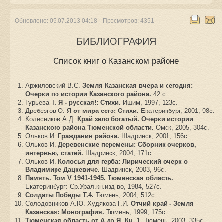
Обновлено: 05.07.2013 04:18
Просмотров: 4351
БИБЛИОГРАФИЯ
Список книг о Казанском районе
Аржиловский В.С.
Земля Казанская вчера и сегодня:
Очерки по истории Казанского района.
42 с.
Гурьева Т.
Я - русская!: Стихи.
Ишим, 1997, 123с.
Дребезгов О.
Я от мира сего: Стихи.
Екатеринбург, 2001, 98с.
Колесников А.Д.
Край зело богатый. Очерки истории
Казанского района Тюменской области.
Омск, 2005, 304с.
Ольков И.
Гражданин района.
Шадринск, 2001, 156с.
Ольков И.
Деревенские перемены: Сборник очерков,
интервью, статей.
Шадринск, 2004, 171с.
Ольков И.
Колосья для герба: Лирический очерк о
Владимире Дацкевиче.
Шадринск, 2003, 96с.
Память. Том V 1941-1945. Тюменская область.
Екатеринбург: Ср.Урал.кн.изд-во, 1984, 527с.
Солдаты Победы Т.4.
Тюмень, 2004, 512с.
Солодовников А.Ю. Худякова Г.И.
Отчий край - Земля
Казанская: Монография.
Тюмень, 1999, 175с.
Тюменская область от А до Я. Кн. 1.
Тюмень, 2003, 335с.