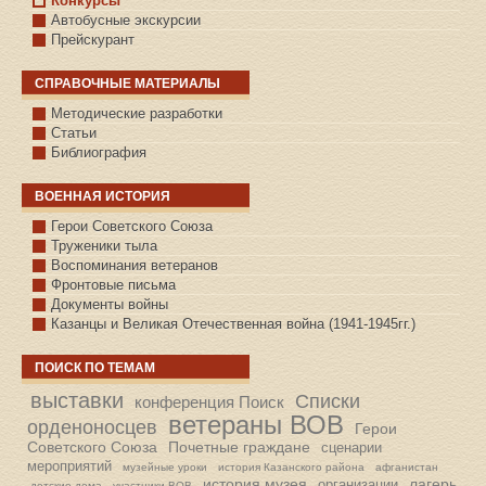
Конкурсы
Автобусные экскурсии
Прейскурант
СПРАВОЧНЫЕ МАТЕРИАЛЫ
Методические разработки
Статьи
Библиография
ВОЕННАЯ ИСТОРИЯ
С.КАЗАНСКОЕ
Герои Советского Союза
Труженики тыла
Воспоминания ветеранов
Фронтовые письма
Документы войны
Казанцы и Великая Отечественная война (1941-1945гг.)
ПОИСК ПО ТЕМАМ
выставки
Списки
конференция Поиск
ветераны ВОВ
орденоносцев
Герои
Советского Союза
Почетные граждане
сценарии
мероприятий
музейные уроки
история Казанского района
афганистан
история музея
лагерь
организации
детские дома
участники ВОВ