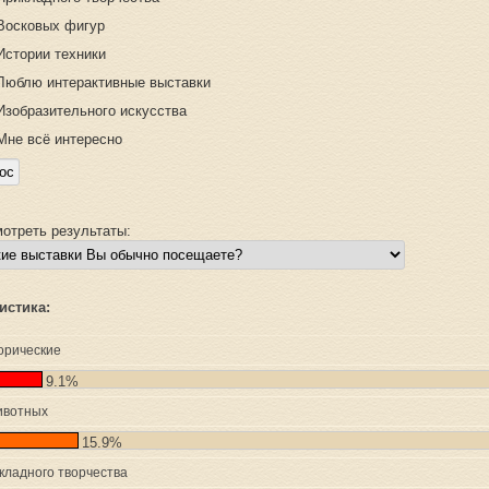
Восковых фигур
Истории техники
Люблю интерактивные выставки
Изобразительного искусства
Мне всё интересно
отреть результаты:
истика:
орические
9.1%
ивотных
15.9%
кладного творчества