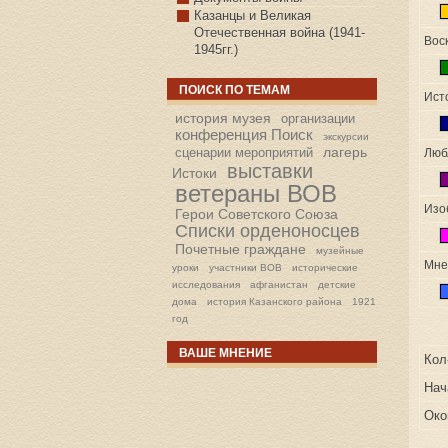
Казанцы и Великая
Отечественная война (1941-
Вос
1945гг.)
ПОИСК ПО ТЕМАМ
Ист
история музея
организации
конференция Поиск
экскурсии
лагерь
сценарии мероприятий
Люб
выставки
Истоки
ветераны ВОВ
Изо
Герои Советского Союза
Списки орденоносцев
Почетные граждане
музейные
Мне
уроки
участники ВОВ
исторические
исследования
афганистан
детские
дома
история Казанского района
1921
год
ВАШЕ МНЕНИЕ
Кол
Нач
Око