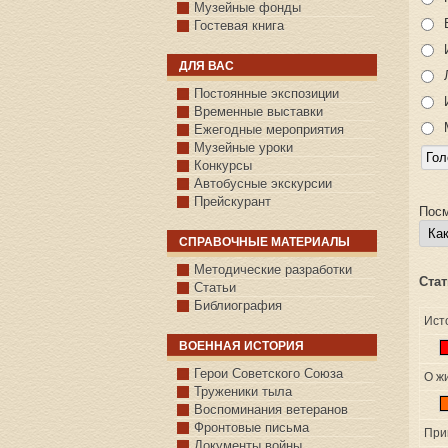
Музейные фонды
Гостевая книга
ДЛЯ ВАС
Постоянные экспозиции
Временные выставки
Ежегодные мероприятия
Музейные уроки
Конкурсы
Автобусные экскурсии
Прейскурант
Посм
СПРАВОЧНЫЕ МАТЕРИАЛЫ
Методические разработки
Стат
Статьи
Библиография
Ист
ВОЕННАЯ ИСТОРИЯ
С.КАЗАНСКОЕ
Герои Советского Союза
О ж
Труженики тыла
Воспоминания ветеранов
Фронтовые письма
При
Документы войны