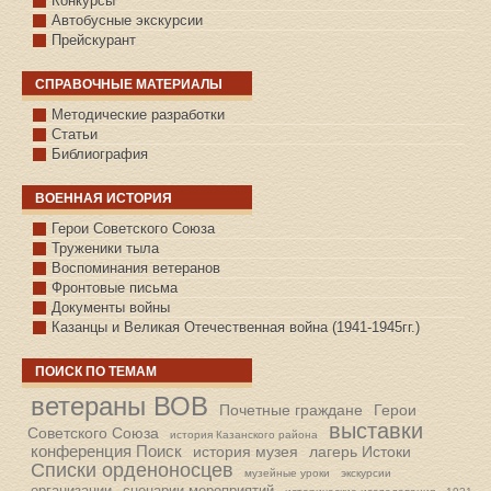
Конкурсы
Автобусные экскурсии
Прейскурант
СПРАВОЧНЫЕ МАТЕРИАЛЫ
Методические разработки
Статьи
Библиография
ВОЕННАЯ ИСТОРИЯ
С.КАЗАНСКОЕ
Герои Советского Союза
Труженики тыла
Воспоминания ветеранов
Фронтовые письма
Документы войны
Казанцы и Великая Отечественная война (1941-1945гг.)
ПОИСК ПО ТЕМАМ
ветераны ВОВ
Почетные граждане
Герои
выставки
Советского Союза
история Казанского района
конференция Поиск
история музея
лагерь Истоки
Списки орденоносцев
музейные уроки
экскурсии
организации
сценарии мероприятий