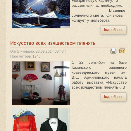
Рождая новую картину, В
рассветный час необходимо.
В сиянье
солнечного света, Он вновь
колдует у мольберта.
Подробнее...
Искусство всех изяществом пленять
Опубликовано: 23.09.2014 08:43
Просмотров: 1246
С 22 сентября на базе
Казанского районного
краеведческого музея им.
В.С. Аржиловского начала
работу выставка «Искусство
всех изяществом пленять». В
Подробнее...