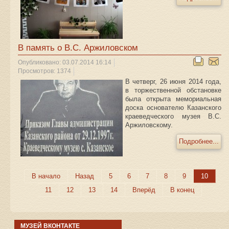
В память о В.С. Аржиловском
Опубликовано: 03.07.2014 16:14
Просмотров: 1374
В четверг, 26 июня 2014 года,
в торжественной обстановке
была открыта мемориальная
доска основателю Казанского
краеведческого музея В.С.
Аржиловскому.
Подробнее...
В начало
Назад
5
6
7
8
9
10
11
12
13
14
Вперёд
В конец
МУЗЕЙ ВКОНТАКТЕ