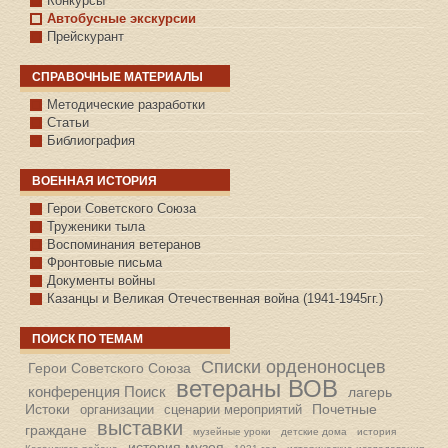
Конкурсы
Автобусные экскурсии
Прейскурант
СПРАВОЧНЫЕ МАТЕРИАЛЫ
Методические разработки
Статьи
Библиография
ВОЕННАЯ ИСТОРИЯ
С.КАЗАНСКОЕ
Герои Советского Союза
Труженики тыла
Воспоминания ветеранов
Фронтовые письма
Документы войны
Казанцы и Великая Отечественная война (1941-1945гг.)
ПОИСК ПО ТЕМАМ
Списки орденоносцев
Герои Советского Союза
ветераны ВОВ
конференция Поиск
лагерь
Истоки
Почетные
организации
сценарии мероприятий
выставки
граждане
музейные уроки
детские дома
история
история музея