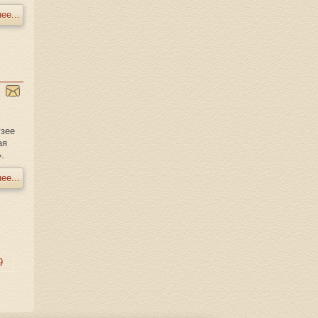
ее...
узее
ая
».
ее...
9