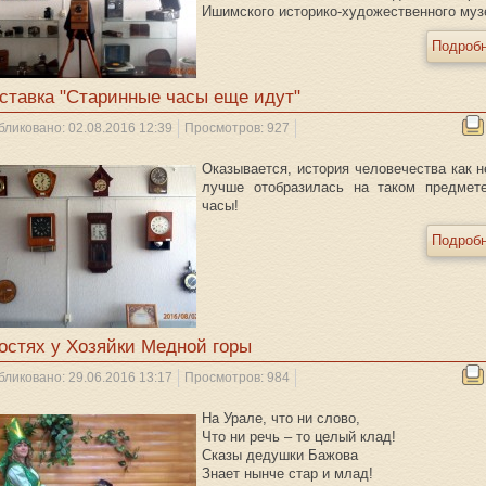
Ишимского историко-художественного муз
Подробн
ставка "Старинные часы еще идут"
бликовано: 02.08.2016 12:39
Просмотров: 927
Оказывается, история человечества как н
лучше отобразилась на таком предмете
часы!
Подробн
гостях у Хозяйки Медной горы
бликовано: 29.06.2016 13:17
Просмотров: 984
На Урале, что ни слово,
Что ни речь – то целый клад!
Сказы дедушки Бажова
Знает нынче стар и млад!