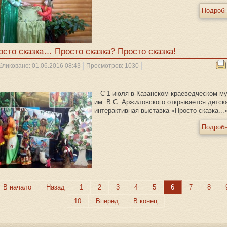
Подробн
осто сказка… Просто сказка? Просто сказка!
бликовано: 01.06.2016 08:43
Просмотров: 1030
С 1 июля в Казанском краеведческом м
им. В.С. Аржиловского открывается детск
интерактивная выставка «Просто сказка...
Подробн
В начало
Назад
1
2
3
4
5
6
7
8
10
Вперёд
В конец