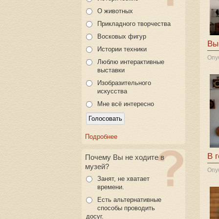
О животных
Прикладного творчества
Восковых фигур
Вы
Истории техники
Опу
Люблю интерактивные
выставки
Изобразительного
искусства
Мне всё интересно
Подробнее
В 
Почему Вы не ходите в
музей?
Опу
Занят, не хватает
времени.
Есть альтернативные
способы проводить
досуг.