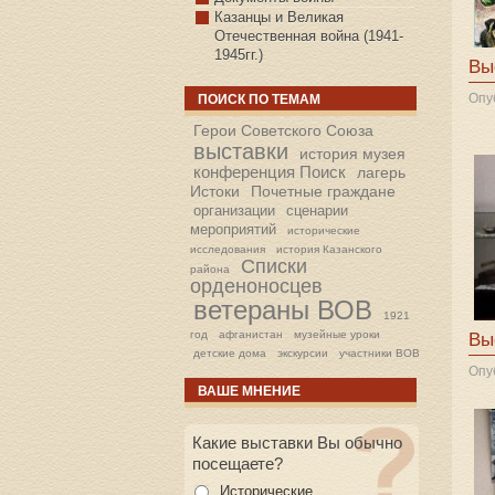
Казанцы и Великая
Отечественная война (1941-
1945гг.)
Вы
Опу
ПОИСК ПО ТЕМАМ
Герои Советского Союза
выставки
история музея
конференция Поиск
лагерь
Истоки
Почетные граждане
организации
сценарии
мероприятий
исторические
исследования
история Казанского
Списки
района
орденоносцев
ветераны ВОВ
1921
год
афганистан
музейные уроки
Вы
детские дома
экскурсии
участники ВОВ
Опу
ВАШЕ МНЕНИЕ
Какие выставки Вы обычно
посещаете?
Исторические