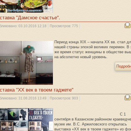
ставка "Дамское счастье".
бликовано: 03.10.2016 12:18
Просмотров: 775
Период конца XIX – начала XX вв. стал д
нашей страны эпохой великих перемен. В 
же время статус женщины в обществе вы
на абсолютно новый уровень.
Подробн
ставка "XX век в твоем гаджете"
бликовано: 31.08.2016 13:49
Просмотров: 903
С 1
сентября в Казанском районном краеведч
музее им. В.С. Аржиловского открылась
выставка «ХХ век в твоем гаджете» из фо