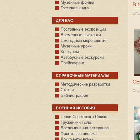
Музейные фонды
В 
Гостевая книга
Опу
ДЛЯ ВАС
Постоянные экспозиции
Временные выставки
Ежегодные мероприятия
Музейные уроки
Конкурсы
Автобусные экскурсии
Прейскурант
СПРАВОЧНЫЕ МАТЕРИАЛЫ
СЕ
Методические разработки
Статьи
Опу
Библиография
ВОЕННАЯ ИСТОРИЯ
С.КАЗАНСКОЕ
Герои Советского Союза
Труженики тыла
Воспоминания ветеранов
Фронтовые письма
Документы войны