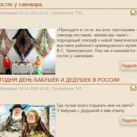
гостях у самовара.
бликовано: 01.11.2016 10:23
Просмотров: 778
«Приходите в гости, мы всех приглашаем 
самовар поставим, напоим вас чаем!» -
подходящий эпиграф к новой тематическо
выставке районного краеведческого музея
В.С. Аржиловского. Она так и называется 
гостях у самовара».
Подробн
ГОДНЯ ДЕНЬ БАБУШЕК И ДЕДУШЕК В РОССИИ
бликовано: 28.10.2016 13:16
Просмотров: 741
Где лучше всего отдыхать мне на свете?
У бабушки с дедушкой я вам отвечу.
Подробн