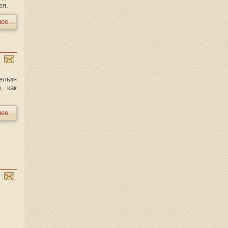
ея.
ее...
ельзя
, как
ее...