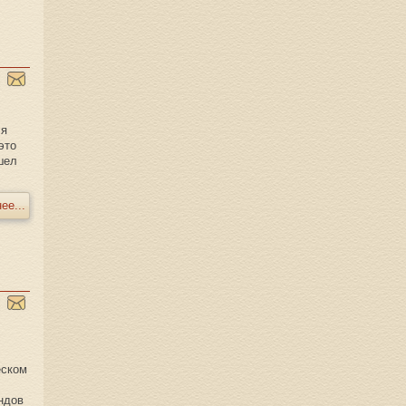
ля
это
шел
ее...
еском
ндов