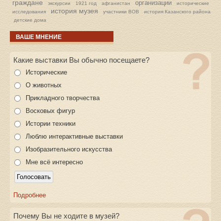
граждане
организации
экскурсии
1921 год
афганистан
исторические
история музея
исследования
участники ВОВ
история Казанского района
детские дома
ВАШЕ МНЕНИЕ
Какие выставки Вы обычно посещаете?
Исторические
О животных
Прикладного творчества
Восковых фигур
Истории техники
Люблю интерактивные выставки
Изобразительного искусства
Мне всё интересно
Подробнее
Почему Вы не ходите в музей?