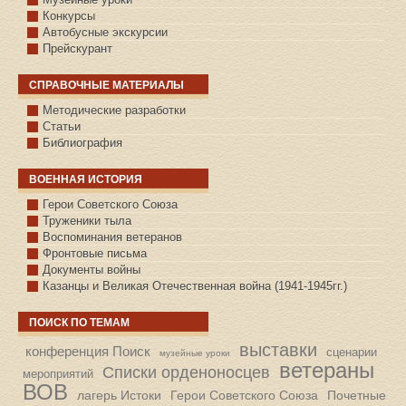
Конкурсы
Автобусные экскурсии
Прейскурант
СПРАВОЧНЫЕ МАТЕРИАЛЫ
Методические разработки
Статьи
Библиография
ВОЕННАЯ ИСТОРИЯ
С.КАЗАНСКОЕ
Герои Советского Союза
Труженики тыла
Воспоминания ветеранов
Фронтовые письма
Документы войны
Казанцы и Великая Отечественная война (1941-1945гг.)
ПОИСК ПО ТЕМАМ
выставки
конференция Поиск
сценарии
музейные уроки
ветераны
Списки орденоносцев
мероприятий
ВОВ
лагерь Истоки
Герои Советского Союза
Почетные