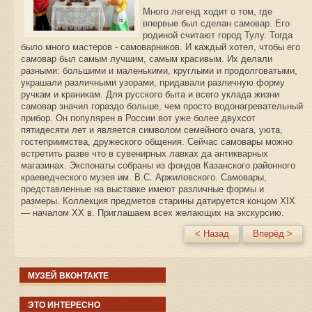
Много легенд ходит о том, где
впервые был сделан самовар. Его
родиной считают город Тулу. Тогда
было много мастеров - самоварников. И каждый хотел, чтобы его
самовар был самым лучшим, самым красивым. Их делали
разными: большими и маленькими, круглыми и продолговатыми,
украшали различными узорами, придавали различную форму
ручкам и краникам. Для русского быта и всего уклада жизни
самовар значил гораздо больше, чем просто водонагревательный
прибор. Он популярен в России вот уже более двухсот
пятидесяти лет и является символом семейного очага, уюта,
гостеприимства, дружеского общения. Сейчас самовары можно
встретить разве что в сувенирных лавках да антикварных
магазинах. Экспонаты собраны из фондов Казанского районного
краеведческого музея им. В.С. Аржиловского. Самовары,
представленные на выставке имеют различные формы и
размеры. Коллекция предметов старины датируется концом XIX
— началом XX в. Приглашаем всех желающих на экскурсию.
< Назад
Вперёд >
МУЗЕЙ ВКОНТАКТЕ
ЭТО ИНТЕРЕСНО