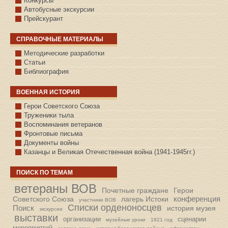
Конкурсы
Автобусные экскурсии
Прейскурант
СПРАВОЧНЫЕ МАТЕРИАЛЫ
Методические разработки
Статьи
Библиография
ВОЕННАЯ ИСТОРИЯ
С.КАЗАНСКОЕ
Герои Советского Союза
Труженики тыла
Воспоминания ветеранов
Фронтовые письма
Документы войны
Казанцы и Великая Отечественная война (1941-1945гг.)
ПОИСК ПО ТЕМАМ
ветераны ВОВ
Почетные граждане
Герои
конференция
Советского Союза
лагерь Истоки
участники ВОВ
Списки орденоносцев
Поиск
история музея
экскурсии
выставки
организации
сценарии
музейные уроки
1921 год
мероприятий