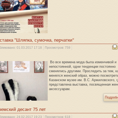
ставка "Шляпка, сумочка, перчатки"
бликовано: 01.03.2017 17:18
Просмотров: 759
Во все времена мода была изменчивой и
непостоянной, одни тенденции постоянно
сменялись другими. Проследить за тем, к
менялся женский образ, можно посмотрет
Казанском музее им. В.С. Аржиловского, 
представлена выставка, посвященная же
аксессуарам.
Подробн
земский десант 75 лет
бликовано: 24.02.2017 19:23
Просмотров: 618