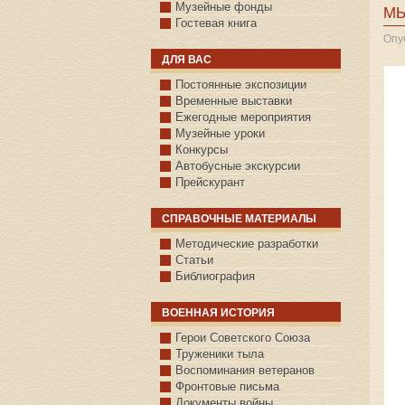
Музейные фонды
МЫ
Гостевая книга
Опу
ДЛЯ ВАС
Постоянные экспозиции
Временные выставки
Ежегодные мероприятия
Музейные уроки
Конкурсы
Автобусные экскурсии
Прейскурант
СПРАВОЧНЫЕ МАТЕРИАЛЫ
Методические разработки
Статьи
Библиография
ВОЕННАЯ ИСТОРИЯ
С.КАЗАНСКОЕ
Герои Советского Союза
Труженики тыла
Воспоминания ветеранов
Фронтовые письма
Документы войны