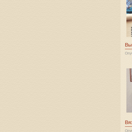
Вы
Опу
Вя
Опу