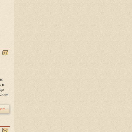
ак
ь в
где
нским
ее...