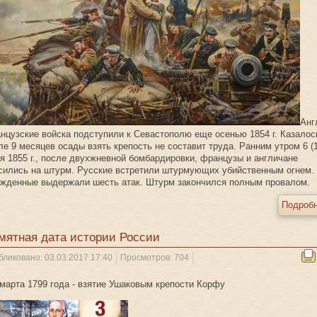
Анг
нцузские войска подступили к Севастополю еще осенью 1854 г. Казалос
ле 9 месяцев осады взять крепость не составит труда. Ранним утром 6 (
я 1855 г., после двухжневной бомбардировки, французы и англичане
сились на штурм. Русские встретили штурмующих убийственным огнем.
жденные выдержали шесть атак. Штурм закончился полным провалом.
Подробн
мятная дата истории России
бликовано: 03.03.2017 17:40
Просмотров: 704
арта 1799 года - взятие Ушаковым крепости Корфу