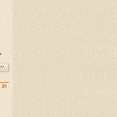
В
ее...