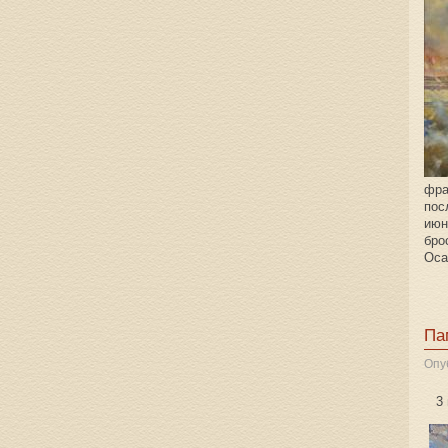
фра
пос
июн
бро
Оса
Па
Опу
3 м