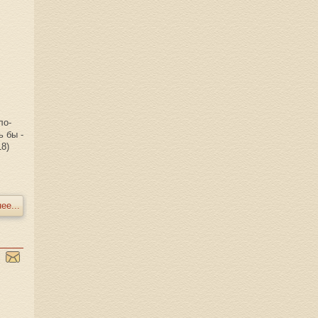
ло-
ь бы -
18)
ее...