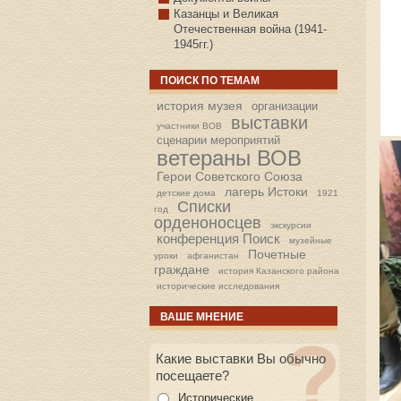
Казанцы и Великая
Отечественная война (1941-
1945гг.)
ПОИСК ПО ТЕМАМ
история музея
организации
выставки
участники ВОВ
сценарии мероприятий
ветераны ВОВ
Герои Советского Союза
лагерь Истоки
детские дома
1921
Списки
год
орденоносцев
экскурсии
конференция Поиск
музейные
Почетные
уроки
афганистан
граждане
история Казанского района
исторические исследования
ВАШЕ МНЕНИЕ
Какие выставки Вы обычно
посещаете?
Исторические