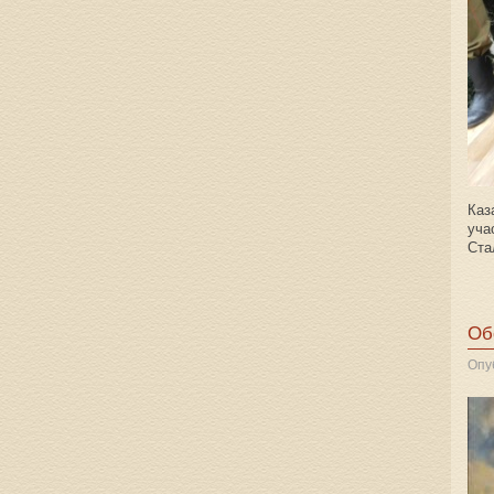
Каз
уча
Ста
Об
Опу