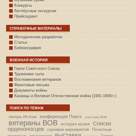
Конкурсы
Автобусные экскурсии
Прейскурант
СПРАВОЧНЫЕ МАТЕРИАЛЫ
Методические разработки
Статьи
Библиография
ВОЕННАЯ ИСТОРИЯ
С.КАЗАНСКОЕ
Герои Советского Союза
Труженики тыла
Воспоминания ветеранов
Фронтовые письма
Документы войны
Казанцы и Великая Отечественная война (1941-1945гг.)
ПОИСК ПО ТЕМАМ
конференция Поиск
лагерь Истоки
участники ВОВ
ветераны ВОВ
Списки
история музея
орденоносцев
Почетные
сценарии мероприятий
выставки
граждане
Герои
организации