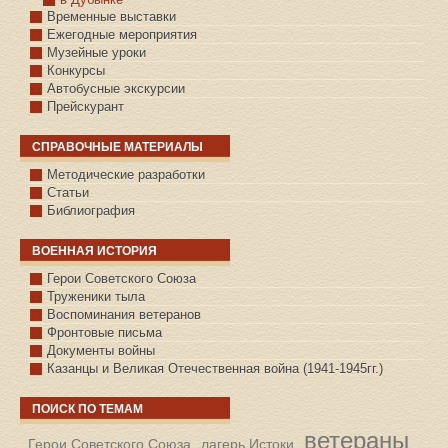
Временные выставки
Ежегодные мероприятия
Музейные уроки
Конкурсы
Автобусные экскурсии
Прейскурант
СПРАВОЧНЫЕ МАТЕРИАЛЫ
Методические разработки
Статьи
Библиография
ВОЕННАЯ ИСТОРИЯ
С.КАЗАНСКОЕ
Герои Советского Союза
Труженики тыла
Воспоминания ветеранов
Фронтовые письма
Документы войны
Казанцы и Великая Отечественная война (1941-1945гг.)
ПОИСК ПО ТЕМАМ
ветераны
Герои Советского Союза
лагерь Истоки