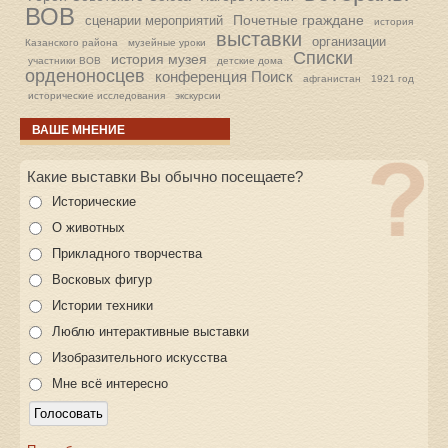
ВОВ
Почетные граждане
сценарии мероприятий
история
выставки
организации
Казанского района
музейные уроки
Списки
история музея
участники ВОВ
детские дома
орденоносцев
конференция Поиск
афганистан
1921 год
исторические исследования
экскурсии
ВАШЕ МНЕНИЕ
Какие выставки Вы обычно посещаете?
Исторические
О животных
Прикладного творчества
Восковых фигур
Истории техники
Люблю интерактивные выставки
Изобразительного искусства
Мне всё интересно