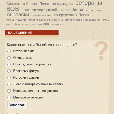
ветераны
Советского Союза
Почетные граждане
ВОВ
лагерь Истоки
сценарии мероприятий
детские дома
выставки
конференция Поиск
музейные уроки
организации
история Казанского района
исторические исследования
1921
год
афганистан
участники ВОВ
экскурсии
ВАШЕ МНЕНИЕ
Какие выставки Вы обычно посещаете?
Исторические
О животных
Прикладного творчества
Восковых фигур
Истории техники
Люблю интерактивные выставки
Изобразительного искусства
Мне всё интересно