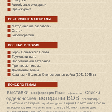
Конкурсы
Автобусные экскурсии
Прейскурант
СПРАВОЧНЫЕ МАТЕРИАЛЫ
Методические разработки
Статьи
Библиография
ВОЕННАЯ ИСТОРИЯ
С.КАЗАНСКОЕ
Герои Советского Союза
Труженики тыла
Воспоминания ветеранов
Фронтовые письма
Документы войны
Казанцы и Великая Отечественная война (1941-1945гг.)
ПОИСК ПО ТЕМАМ
выставки
Списки
конференция Поиск
афганистан
ветераны ВОВ
орденоносцев
организации
Почетные граждане
Герои Советского Союза
музейные уроки
история музея
лагерь Истоки
участники ВОВ
детские дома
сценарии мероприятий
история Казанского района
1921 год