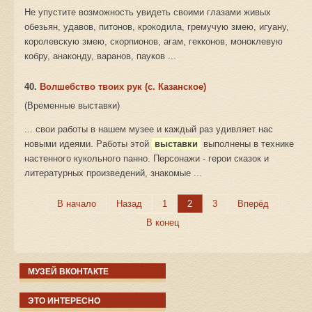
Не упустите возможность увидеть своими глазами живых
обезьян, удавов, питонов, крокодила, гремучую змею, игуану,
королевскую змею, скорпионов, агам, гекконов, моноклевую
кобру, анаконду, варанов, пауков ...
40.
Волшебство твоих рук (с. Казанское)
(Временные выставки)
... свои работы в нашем музее и каждый раз удивляет нас
новыми идеями. Работы этой
выставки
выполнены в технике
настенного кукольного панно. Персонажи - герои сказок и
литературных произведений, знакомые ...
В начало
Назад
1
2
3
Вперёд
В конец
МУЗЕЙ ВКОНТАКТЕ
ЭТО ИНТЕРЕСНО