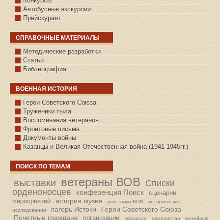
Конкурсы
Автобусные экскурсии
Прейскурант
СПРАВОЧНЫЕ МАТЕРИАЛЫ
Методические разработки
Статьи
Библиография
ВОЕННАЯ ИСТОРИЯ
С.КАЗАНСКОЕ
Герои Советского Союза
Труженики тыла
Воспоминания ветеранов
Фронтовые письма
Документы войны
Казанцы и Великая Отечественная война (1941-1945гг.)
ПОИСК ПО ТЕМАМ
ветераны ВОВ
выставки
Списки
орденоносцев
конференция Поиск
сценарии
история музея
мероприятий
участники ВОВ
исторические
лагерь Истоки
Герои Советского Союза
исследования
Почетные граждане
организации
экскурсии
афганистан
музейные