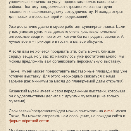
увеличивая количество услуг, предоставляемых населению
района. Поэтому поддерживает стремление разных групп
населения к взаимовыгодному сотрудничеству. И всегда открыт
для новых интересных идей и предложений.
Уже достаточно давно в музее работает сувенирная лавка. Если
у вас умелые руки, и вы делаете очень красивые/полезные/
интересные вещи и, при этом, хотели бы их продать, звоните. А
лучше всего – приходите в гости, и мы всё обсудим.
А если вам не хочется продавать эти, быть может, близкие
сердцу вещи, но у вас их накопилось уже достаточно много, мы
можем предложить вам организовать персональную выставку.
Также, музей может предоставить выставочные площади под уже
готовую выставку. Для этого необходимо связаться с нами
заранее (как минимум за месяц до планируемой даты открытия).
Казанский музей имеет и свои передвижные выставки, которыми
он с удовольствием делится с другими музеями (и не только
музеями).
Свои заявки/предложения/идеи можно присылать на
e-mail
музея.
Также, Вы можете отправить нам сообщение, не покидая сайта в
форме обратной связи
.
Мы будем очень признательны, если вы разместите на своём