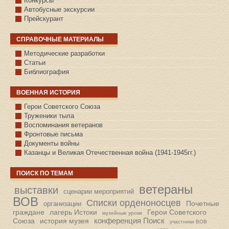
Конкурсы
Автобусные экскурсии
Прейскурант
СПРАВОЧНЫЕ МАТЕРИАЛЫ
Методические разработки
Статьи
Библиография
ВОЕННАЯ ИСТОРИЯ
С.КАЗАНСКОЕ
Герои Советского Союза
Труженики тыла
Воспоминания ветеранов
Фронтовые письма
Документы войны
Казанцы и Великая Отечественная война (1941-1945гг.)
ПОИСК ПО ТЕМАМ
ветераны
выставки
сценарии мероприятий
ВОВ
Списки орденоносцев
Почетные
организации
граждане
лагерь Истоки
Герои Советского
музейные уроки
конференция Поиск
Союза
история музея
участники ВОВ