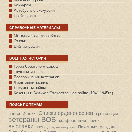
Конкурсы
Автобусные экскурсии
Прейскурант
СПРАВОЧНЫЕ МАТЕРИАЛЫ
Методические разработки
Статьи
Библиография
ВОЕННАЯ ИСТОРИЯ
С.КАЗАНСКОЕ
Герои Советского Союза
Труженики тыла
Воспоминания ветеранов
Фронтовые письма
Документы войны
Казанцы и Великая Отечественная война (1941-1945гг.)
ПОИСК ПО ТЕМАМ
Списки орденоносцев
лагерь Истоки
организации
ветераны ВОВ
конференция Поиск
выставки
Почетные граждане
1921 год
музейные уроки
Герои Советского Союза
история