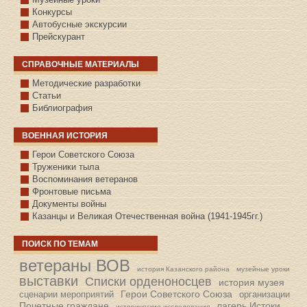
Конкурсы
Автобусные экскурсии
Прейскурант
СПРАВОЧНЫЕ МАТЕРИАЛЫ
Методические разработки
Статьи
Библиография
ВОЕННАЯ ИСТОРИЯ
С.КАЗАНСКОЕ
Герои Советского Союза
Труженики тыла
Воспоминания ветеранов
Фронтовые письма
Документы войны
Казанцы и Великая Отечественная война (1941-1945гг.)
ПОИСК ПО ТЕМАМ
ветераны ВОВ
история Казанского района
музейные уроки
выставки
Списки орденоносцев
история музея
Герои Советского Союза
сценарии мероприятий
организации
Почетные граждане
лагерь Истоки
исторические исследования