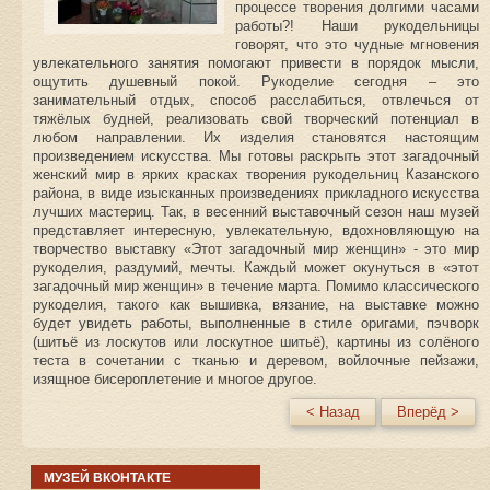
процессе творения долгими часами
работы?! Наши рукодельницы
говорят, что это чудные мгновения
увлекательного занятия помогают привести в порядок мысли,
ощутить душевный покой. Рукоделие сегодня – это
занимательный отдых, способ расслабиться, отвлечься от
тяжёлых будней, реализовать свой творческий потенциал в
любом направлении. Их изделия становятся настоящим
произведением искусства. Мы готовы раскрыть этот загадочный
женский мир в ярких красках творения рукодельниц Казанского
района, в виде изысканных произведениях прикладного искусства
лучших мастериц. Так, в весенний выставочный сезон наш музей
представляет интересную, увлекательную, вдохновляющую на
творчество выставку «Этот загадочный мир женщин» - это мир
рукоделия, раздумий, мечты. Каждый может окунуться в «этот
загадочный мир женщин» в течение марта. Помимо классического
рукоделия, такого как вышивка, вязание, на выставке можно
будет увидеть работы, выполненные в стиле оригами, пэчворк
(шитьё из лоскутов или лоскутное шитьё), картины из солёного
теста в сочетании с тканью и деревом, войлочные пейзажи,
изящное бисероплетение и многое другое.
< Назад
Вперёд >
МУЗЕЙ ВКОНТАКТЕ