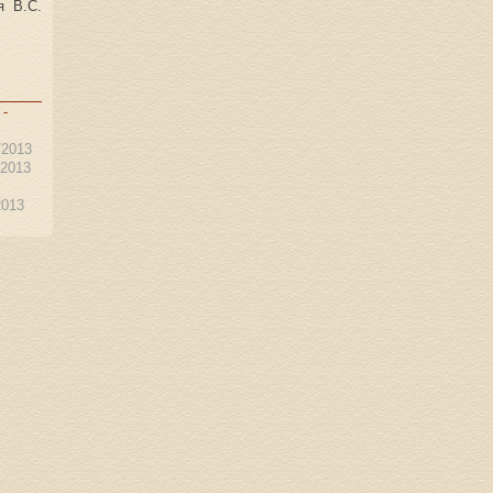
я В.С.
 -
/2013
/2013
2013