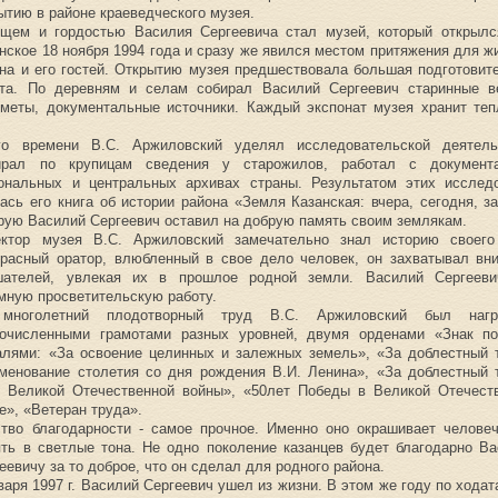
ытию в районе краеведческого музея.
ищем и гордостью Василия Сергеевича стал музей, который открылс
нское 18 ноября 1994 года и сразу же явился местом притяжения для ж
на и его гостей. Открытию музея предшествовала большая подготовит
ота. По деревням и селам собирал Василий Сергеевич старинные 
меты, документальные источники. Каждый экспонат музея хранит теп
го времени В.С. Аржиловский уделял исследовательской деятель
ирал по крупицам сведения у старожилов, работал с документ
иональных и центральных архивах страны. Результатом этих исслед
ась его книга об истории района «Земля Казанская: вчера, сегодня, за
рую Василий Сергеевич оставил на добрую память своим землякам.
ектор музея В.С. Аржиловский замечательно знал историю своего
расный оратор, влюбленный в свое дело человек, он захватывал вн
шателей, увлекая их в прошлое родной земли. Василий Сергеев
мную просветительскую работу.
многолетний плодотворный труд В.С. Аржиловский был нагр
гочисленными грамотами разных уровней, двумя орденами «Знак по
лями: «За освоение целинных и залежных земель», «За доблестный 
менование столетия со дня рождения В.И. Ленина», «За доблестный 
ы Великой Отечественной войны», «50лет Победы в Великой Отечест
е», «Ветеран труда».
тво благодарности - самое прочное. Именно оно окрашивает челове
ть в светлые тона. Не одно поколение казанцев будет благодарно В
еевичу за то доброе, что он сделал для родного района.
варя 1997 г. Василий Сергеевич ушел из жизни. В этом же году по ходат