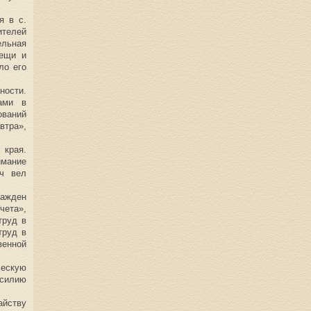
я в с.
ителей
ельная
вещи и
ло его
ности.
ами в
ований
втра»,
 края.
имание
ич вел
ажден
чета»,
труд в
труд в
венной
ческую
асилию
айству