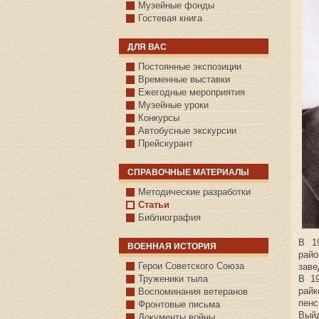
Музейные фонды
Гостевая книга
ДЛЯ ВАС
Постоянные экспозиции
Временные выставки
Ежегодные мероприятия
Музейные уроки
Конкурсы
Автобусные экскурсии
Прейскурант
СПРАВОЧНЫЕ МАТЕРИАЛЫ
Методические разработки
Статьи
Библиография
В 1
ВОЕННАЯ ИСТОРИЯ
райо
С.КАЗАНСКОЕ
Герои Советского Союза
заве
Труженики тыла
В 19
рай
Воспоминания ветеранов
пенс
Фронтовые письма
Выйд
Документы войны