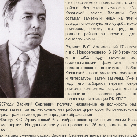
что невозможно представить стано
района без этого человека. Сл
Казанской земле Василий Серг
оставил заметный, ношу на плеч
всегда непомерную, его судьба може
примером, потому что труд во 
родного района он посчитал для
смыслом жизни.
Родился В.С. Аржиловский 17 апрел
г. в с. Новоселезнево. В 1948 году п
и в 1952 году закончил исто
филологический факультет Тюмен
педагогического института. Раб
Казанской школе учителем русского
и литературы, затем завучем. Уже 
году его избирают первым секре
райкома комсомола, спустя два г
становится заведующим от
пропаганды и агитации РК КПСС.
957году Василий Сергеевич получил назначение на должность ред
нной газеты, затем несколько лет работал директором Копотиловской 
довал районным отделом народного образования.
65году В.С. Аржиловский был избран секретарем по идеологии Каза
кома партии. На данном посту он проработал 26 лет, вплоть до ух
ию.
я на заслуженный отдых, Василий Сергеевич начал активно вести раб