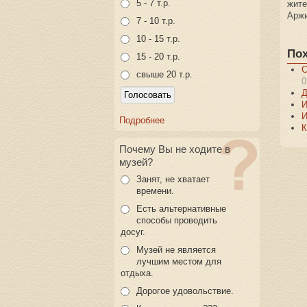
5 - 7 т.р.
жит
Аржи
7 - 10 т.р.
10 - 15 т.р.
По
15 - 20 т.р.
С
свыше 20 т.р.
0
Д
И
И
Подробнее
К
Почему Вы не ходите в
музей?
Занят, не хватает
времени.
Есть альтернативные
способы проводить
досуг.
Музей не является
лучшим местом для
отдыха.
Дорогое удовольствие.