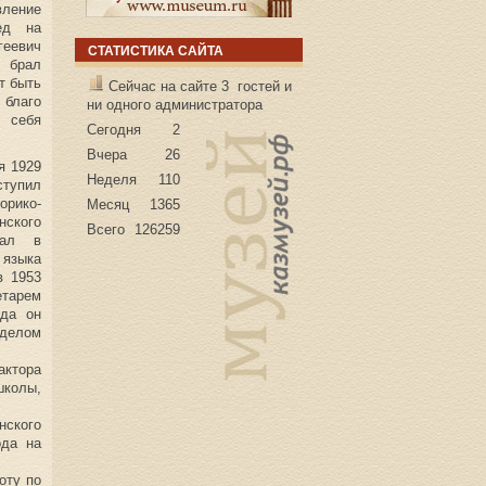
вление
ед на
еевич
СТАТИСТИКА САЙТА
и брал
т быть
Сейчас на сайте 3 гостей и
благо
ни одного администратора
 себя
Сегодня
2
Вчера
26
я 1929
Неделя
110
оступил
рико-
Месяц
1365
ского
Всего
126259
отал в
 языка
в 1953
тарем
ода он
делом
актора
школы,
нского
ода на
оту по