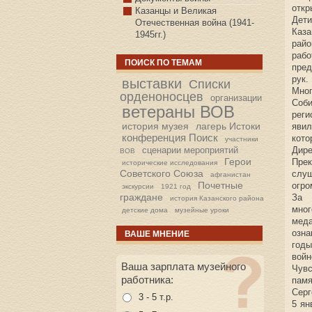
откр
Казанцы и Великая
Дет
Отечественная война (1941-
Каза
1945гг.)
райо
раб
ПОИСК ПО ТЕМАМ
пред
рук.
выставки
Списки
Мно
орденоносцев
организации
Соб
ветераны ВОВ
рег
история музея
лагерь Истоки
явил
конференция Поиск
кото
участники
сценарии мероприятий
Дир
ВОВ
Герои
Прек
исторические исследования
Советского Союза
слу
афганистан
Почетные
огро
экскурсии
1921 год
граждане
За 
история Казанского района
мно
детские дома
музейные уроки
меда
озна
ВАШЕ МНЕНИЕ
год
войн
Ваша зарплата музейного
Чувс
работника:
памя
Серг
3 - 5 т.р.
5 ян