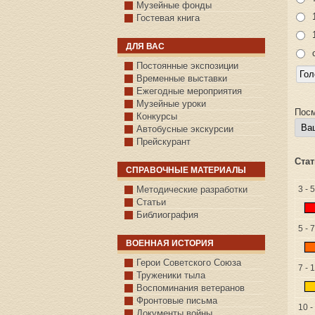
Музейные фонды
Гостевая книга
ДЛЯ ВАС
Постоянные экспозиции
Временные выставки
Ежегодные мероприятия
Музейные уроки
Посм
Конкурсы
Автобусные экскурсии
Прейскурант
Стат
СПРАВОЧНЫЕ МАТЕРИАЛЫ
Методические разработки
3 - 5
Статьи
Библиография
5 - 7
ВОЕННАЯ ИСТОРИЯ
С.КАЗАНСКОЕ
Герои Советского Союза
7 - 
Труженики тыла
Воспоминания ветеранов
Фронтовые письма
10 -
Документы войны