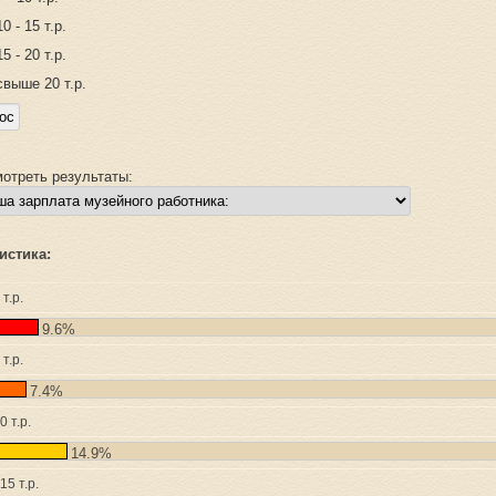
10 - 15 т.р.
15 - 20 т.р.
свыше 20 т.р.
отреть результаты:
истика:
 т.р.
9.6%
 т.р.
7.4%
10 т.р.
14.9%
 15 т.р.