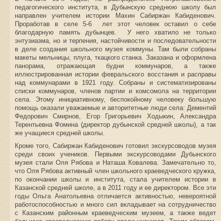
педагогического института, в Дубынскую среднюю школу был
направлен учителем истории Махин Сабиржан Кабиденович.
Проработав в селе 5-6 лет этот человек оставил о себе
благодарную память дубынцев. У него хватило не только
энтузиазма, но и терпения, настойчивости и последовательности
в деле создания школьного музея коммуны. Там были собраны
макеты мельницы, плуга, ткацкого станка. Заказана и оформлена
панорама, отражающая будни коммунаров, а также
иллюстрированная истории февральского восстания и расправы
над коммунарами в 1921 году. Собраны и систематизированы
списки коммунаров, членов партии и комсомола на территории
села. Этому инициативному, беспокойному человеку большую
помощь оказали уважаемые и авторитетные люди села: Дементий
Федорович Смирнов, Егор Григорьевич Ходыкин, Александра
Терентьевна Фомина (директор дубынской средней школы), а так
же учащиеся средней школы.
Кроме того, Сабиржан Кабиденович готовил экскурсоводов музея
среди своих учеников. Первыми экскурсоводами Дубынского
музея стали Оля Рябова и Наташа Ковалева. Замечательно то,
что Оля Рябова активный член школьного краеведческого кружка,
по окончании школы и института, стала учителем истории в
Казанской средней школе, а в 2011 году и ее директором. Все эти
годы Ольга Анатольевна отличается активностью, невероятной
работоспособностью и много сил вкладывает на сотрудничество
с Казанским районным краеведческим музеем, а также ведет