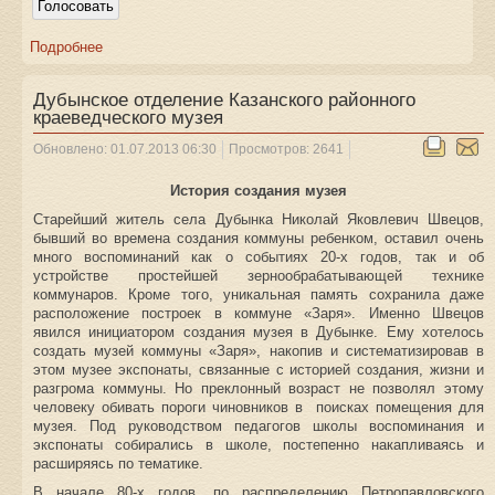
Подробнее
Дубынское отделение Казанского районного
краеведческого музея
Обновлено: 01.07.2013 06:30
Просмотров: 2641
История создания музея
Старейший житель села Дубынка Николай Яковлевич Швецов,
бывший во времена создания коммуны ребенком, оставил очень
много воспоминаний как о событиях 20-х годов, так и об
устройстве простейшей зернообрабатывающей технике
коммунаров. Кроме того, уникальная память сохранила даже
расположение построек в коммуне «Заря». Именно Швецов
явился инициатором создания музея в Дубынке. Ему хотелось
создать музей коммуны «Заря», накопив и систематизировав в
этом музее экспонаты, связанные с историей создания, жизни и
разгрома коммуны. Но преклонный возраст не позволял этому
человеку обивать пороги чиновников в поисках помещения для
музея. Под руководством педагогов школы воспоминания и
экспонаты собирались в школе, постепенно накапливаясь и
расширяясь по тематике.
В начале 80-х годов, по распределению Петропавловского