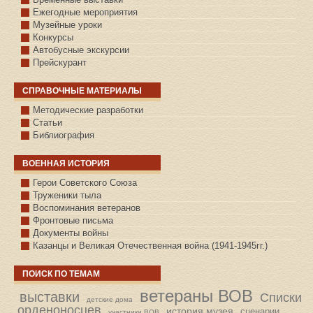
Ежегодные мероприятия
Музейные уроки
Конкурсы
Автобусные экскурсии
Прейскурант
СПРАВОЧНЫЕ МАТЕРИАЛЫ
Методические разработки
Статьи
Библиография
ВОЕННАЯ ИСТОРИЯ
С.КАЗАНСКОЕ
Герои Советского Союза
Труженики тыла
Воспоминания ветеранов
Фронтовые письма
Документы войны
Казанцы и Великая Отечественная война (1941-1945гг.)
ПОИСК ПО ТЕМАМ
ветераны ВОВ
выставки
Списки
детские дома
орденоносцев
история музея
сценарии
участники ВОВ