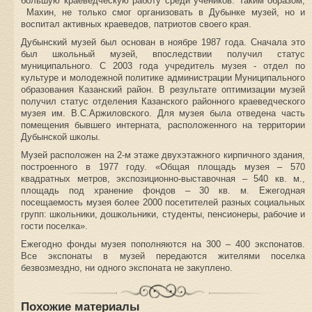
большую краеведческую работу среди учеников. Таким образом,
Махин, не только смог организовать в Дубынке музей, но и
воспитал активных краеведов, патриотов своего края.
Дубынский музей был основан в ноябре 1987 года. Сначала это
был школьный музей, впоследствии получил статус
муниципального. С 2003 года учредитель музея - отдел по
культуре и молодежной политике администрации Муниципального
образования Казанский район. В результате оптимизации музей
получил статус отделения Казанского районного краеведческого
музея им. В.С.Аржиловского.
Для музея была отведена часть
помещения бывшего интерната, расположенного на территории
Дубынской школы.
Музей расположен на 2-м этаже двухэтажного кирпичного здания,
построенного в 1977 году. «Общая площадь музея – 570
квадратных метров, экспозиционно-выставочная – 540 кв. м.,
площадь под хранение фондов – 30 кв. м. Ежегодная
посещаемость музея более 2000 посетителей разных социальных
групп: школьники, дошкольники, студенты, пенсионеры, рабочие и
гости поселка».
Ежегодно фонды музея пополняются на 300 – 400 экспонатов.
Все экспонаты в музей передаются жителями поселка
безвозмездно, ни одного экспоната не закуплено.
Похожие материалы