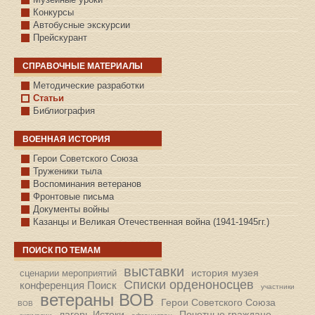
Конкурсы
Автобусные экскурсии
Прейскурант
СПРАВОЧНЫЕ МАТЕРИАЛЫ
Методические разработки
Статьи
Библиография
ВОЕННАЯ ИСТОРИЯ
С.КАЗАНСКОЕ
Герои Советского Союза
Труженики тыла
Воспоминания ветеранов
Фронтовые письма
Документы войны
Казанцы и Великая Отечественная война (1941-1945гг.)
ПОИСК ПО ТЕМАМ
выставки
история музея
сценарии мероприятий
Списки орденоносцев
конференция Поиск
участники
ветераны ВОВ
Герои Советского Союза
ВОВ
лагерь Истоки
Почетные граждане