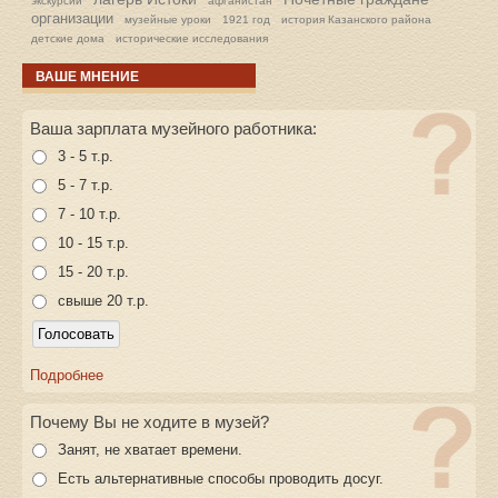
экскурсии
афганистан
организации
музейные уроки
1921 год
история Казанского района
детские дома
исторические исследования
ВАШЕ МНЕНИЕ
Ваша зарплата музейного работника:
3 - 5 т.р.
5 - 7 т.р.
7 - 10 т.р.
10 - 15 т.р.
15 - 20 т.р.
свыше 20 т.р.
Подробнее
Почему Вы не ходите в музей?
Занят, не хватает времени.
Есть альтернативные способы проводить досуг.