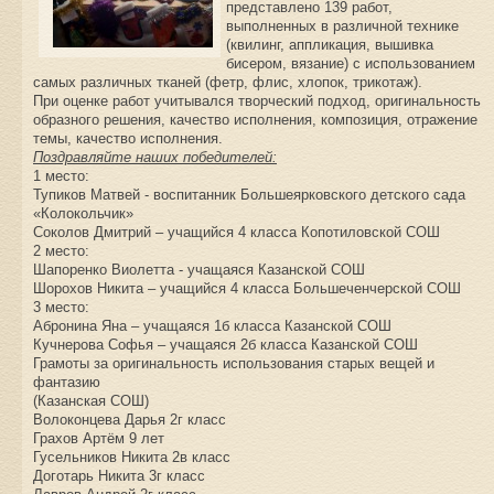
представлено 139 работ,
выполненных в различной технике
(квилинг, аппликация, вышивка
бисером, вязание) с использованием
самых различных тканей (фетр, флис, хлопок, трикотаж).
При оценке работ учитывался творческий подход, оригинальность
образного решения, качество исполнения, композиция, отражение
темы, качество исполнения.
Поздравляйте наших победителей:
1 место:
Тупиков Матвей - воспитанник Большеярковского детского сада
«Колокольчик»
Соколов Дмитрий – учащийся 4 класса Копотиловской СОШ
2 место:
Шапоренко Виолетта - учащаяся Казанской СОШ
Шорохов Никита – учащийся 4 класса Большеченчерской СОШ
3 место:
Абронина Яна – учащаяся 1б класса Казанской СОШ
Кучнерова Софья – учащаяся 2б класса Казанской СОШ
Грамоты за оригинальность использования старых вещей и
фантазию
(Казанская СОШ)
Волоконцева Дарья 2г класс
Грахов Артём 9 лет
Гусельников Никита 2в класс
Доготарь Никита 3г класс