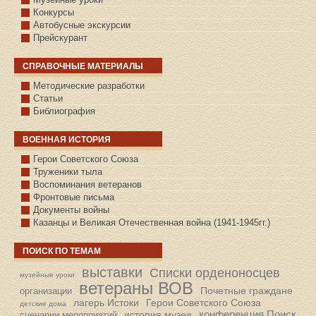
Конкурсы
Автобусные экскурсии
Прейскурант
СПРАВОЧНЫЕ МАТЕРИАЛЫ
Методические разработки
Статьи
Библиография
ВОЕННАЯ ИСТОРИЯ
С.КАЗАНСКОЕ
Герои Советского Союза
Труженики тыла
Воспоминания ветеранов
Фронтовые письма
Документы войны
Казанцы и Великая Отечественная война (1941-1945гг.)
ПОИСК ПО ТЕМАМ
выставки
Списки орденоносцев
музейные уроки
ветераны ВОВ
Почетные граждане
организации
лагерь Истоки
Герои Советского Союза
детские дома
конференция Поиск
история музея
сценарии мероприятий