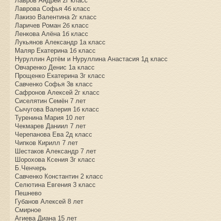
Лавров Андрей 2г класс
Лаврова Софья 4б класс
Лакизо Валентина 2г класс
Ларичев Роман 2б класс
Ленкова Алёна 1б класс
Лукьянов Александр 1а класс
Маляр Екатерина 1б класс
Нуруллин Артём и Нуруллина Анастасия 1д класс
Овчаренко Денис 1а класс
Прощенко Екатерина 3г класс
Савченко Софья 3в класс
Сафронов Алексей 2г класс
Сиселятин Семён 7 лет
Сычугова Валерия 1б класс
Туренина Мария 10 лет
Чекмарев Даниил 7 лет
Черепанова Ева 2д класс
Чипков Кирилл 7 лет
Шестаков Александр 7 лет
Шорохова Ксения 3г класс
Б.Ченчерь
Савченко Константин 2 класс
Селютина Евгения 3 класс
Пешнево
Губанов Алексей 8 лет
Смирное
Агиева Диана 15 лет