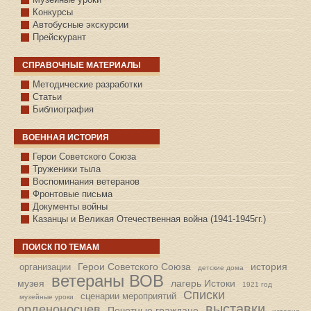
Конкурсы
Автобусные экскурсии
Прейскурант
СПРАВОЧНЫЕ МАТЕРИАЛЫ
Методические разработки
Статьи
Библиография
ВОЕННАЯ ИСТОРИЯ
С.КАЗАНСКОЕ
Герои Советского Союза
Труженики тыла
Воспоминания ветеранов
Фронтовые письма
Документы войны
Казанцы и Великая Отечественная война (1941-1945гг.)
ПОИСК ПО ТЕМАМ
Герои Советского Союза
история
организации
детские дома
ветераны ВОВ
музея
лагерь Истоки
1921 год
Списки
сценарии мероприятий
музейные уроки
выставки
орденоносцев
Почетные граждане