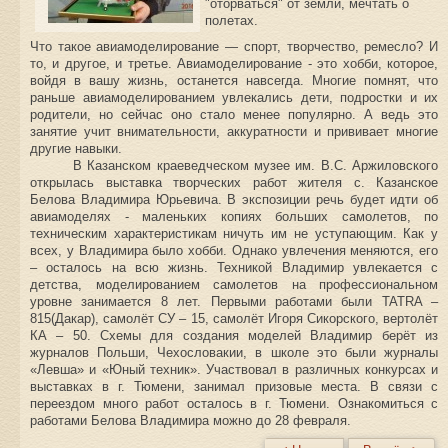
"оторваться" от земли, мечтать о
полетах.
Что такое авиамоделирование — спорт, творчество, ремесло? И
то, и другое, и третье. Авиамоделирование - это хобби, которое,
войдя в вашу жизнь, останется навсегда. Многие помнят, что
раньше авиамоделированием увлекались дети, подростки и их
родители, но сейчас оно стало менее популярно. А ведь это
занятие учит внимательности, аккуратности и прививает многие
другие навыки.
В Казанском краеведческом музее им. В.С. Аржиловского
открылась выставка творческих работ жителя с. Казанское
Белова Владимира Юрьевича. В экспозиции речь будет идти об
авиамоделях - маленьких копиях больших самолетов, по
техническим характеристикам ничуть им не уступающим. Как у
всех, у Владимира было хобби. Однако увлечения меняются, его
– осталось на всю жизнь. Техникой Владимир увлекается с
детства, моделированием самолетов на профессиональном
уровне занимается 8 лет. Первыми работами были TATRA –
815(Дакар), самолёт СУ – 15, самолёт Игоря Сикорского, вертолёт
КА – 50. Схемы для создания моделей Владимир берёт из
журналов Польши, Чехословакии, в школе это были журналы
«Левша» и «Юный техник». Участвовал в различных конкурсах и
выставках в г. Тюмени, занимал призовые места. В связи с
переездом много работ осталось в г. Тюмени. Ознакомиться с
работами Белова Владимира можно до 28 февраля.