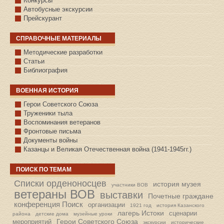
Конкурсы
Автобусные экскурсии
Прейскурант
СПРАВОЧНЫЕ МАТЕРИАЛЫ
Методические разработки
Статьи
Библиография
ВОЕННАЯ ИСТОРИЯ
С.КАЗАНСКОЕ
Герои Советского Союза
Труженики тыла
Воспоминания ветеранов
Фронтовые письма
Документы войны
Казанцы и Великая Отечественная война (1941-1945гг.)
ПОИСК ПО ТЕМАМ
Списки орденоносцев
история музея
участники ВОВ
ветераны ВОВ
выставки
Почетные граждане
конференция Поиск
организации
1921 год
история Казанского
лагерь Истоки
сценарии
района
детские дома
музейные уроки
Герои Советского Союза
мероприятий
экскурсии
исторические