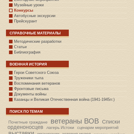
Музейные уроки
Конкурсы
Автобусные экскурсии
Прейскурант
СПРАВОЧНЫЕ МАТЕРИАЛЫ
Методические разработки
Статьи
Библиография
ВОЕННАЯ ИСТОРИЯ
С.КАЗАНСКОЕ
Герои Советского Союза
Труженики тыла
Воспоминания ветеранов
Фронтовые письма
Документы войны
Казанцы и Великая Отечественная война (1941-1945гг.)
ПОИСК ПО ТЕМАМ
ветераны ВОВ
Списки
Почетные граждане
орденоносцев
лагерь Истоки
сценарии мероприятий
выставки
история музея
организации