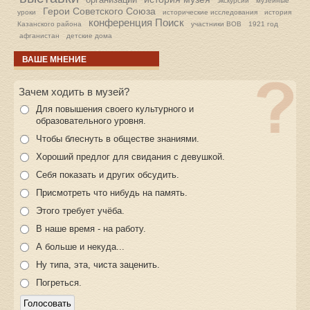
экскурсии
музейные
Герои Советского Союза
уроки
исторические исследования
история
конференция Поиск
Казанского района
участники ВОВ
1921 год
афганистан
детские дома
ВАШЕ МНЕНИЕ
Зачем ходить в музей?
Для повышения своего культурного и
образовательного уровня.
Чтобы блеснуть в обществе знаниями.
Хороший предлог для свидания с девушкой.
Себя показать и других обсудить.
Присмотреть что нибудь на память.
Этого требует учёба.
В наше время - на работу.
А больше и некуда...
Ну типа, эта, чиста заценить.
Погреться.