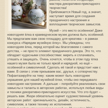
мастера декоративно-прикладного
творчества!
Приближается Новый год, а значит,
наступает время для создания
праздничного настроения и
воплощения творческих замыслов.
Музей – это место особенное! Даже
новогодняя ёлка в краеведческом музее должна быть особенной.
Мы предлагаем вам свою площадку для креатива – в рамках
конкурса «Нарядим музейную ёлку». Мы убеждены, что
новогодняя ёлка, перед которой мы благоговеем с самого
детства, – не просто элемент праздничного декора. Это то, что
обладает чудесными способностями: мирить и сплачивать,
утешать и защищать. Очень хочется, чтобы в этом году ёлка
нашего музея была не только яркой и нарядной, но ещё –
особенной и символичной. Сделать её такой и предстоит нам с
вами. В связи с этим призываем вас, друзья, к сотворчеству.
Пофантазируйте на тему: каким может быть новогоднее
украшение для нашей музейной ёлки, чтобы оно передавало
новогоднее настроение. А дальше – попробуйте реализовать свои
замыслы и таланты в авторских работах, используя любые виды
и техники декоративно-прикладного искусства. Что это будет –
решать вам. Жюри обязательно оценит художественный уровень
авторских работ: оригинальность, дизайн, эстетичность,
символизм, а также технику их исполнения.