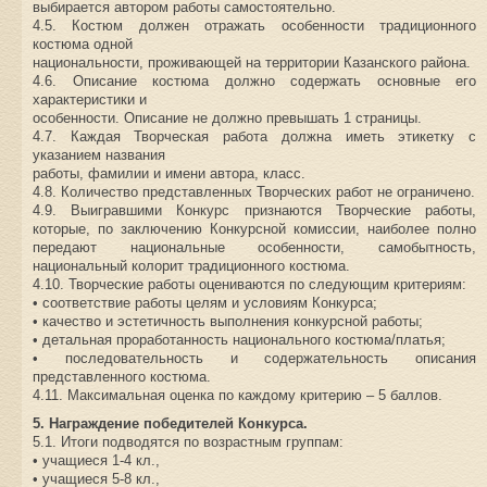
выбирается автором работы самостоятельно.
4.5. Костюм должен отражать особенности традиционного
костюма одной
национальности, проживающей на территории Казанского района.
4.6. Описание костюма должно содержать основные его
характеристики и
особенности. Описание не должно превышать 1 страницы.
4.7. Каждая Творческая работа должна иметь этикетку с
указанием названия
работы, фамилии и имени автора, класс.
4.8. Количество представленных Творческих работ не ограничено.
4.9. Выигравшими Конкурс признаются Творческие работы,
которые, по заключению Конкурсной комиссии, наиболее полно
передают национальные особенности, самобытность,
национальный колорит традиционного костюма.
4.10. Творческие работы оцениваются по следующим критериям:
• соответствие работы целям и условиям Конкурса;
• качество и эстетичность выполнения конкурсной работы;
• детальная проработанность национального костюма/платья;
• последовательность и содержательность описания
представленного костюма.
4.11. Максимальная оценка по каждому критерию – 5 баллов.
5. Награждение победителей Конкурса.
5.1. Итоги подводятся по возрастным группам:
• учащиеся 1-4 кл.,
• учащиеся 5-8 кл.,