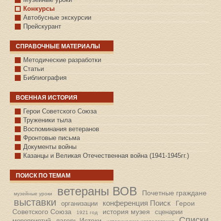
Конкурсы
Автобусные экскурсии
Прейскурант
СПРАВОЧНЫЕ МАТЕРИАЛЫ
Методические разработки
Статьи
Библиография
ВОЕННАЯ ИСТОРИЯ
С.КАЗАНСКОЕ
Герои Советского Союза
Труженики тыла
Воспоминания ветеранов
Фронтовые письма
Документы войны
Казанцы и Великая Отечественная война (1941-1945гг.)
ПОИСК ПО ТЕМАМ
ветераны ВОВ
Почетные граждане
музейные уроки
выставки
конференция Поиск
Герои
организации
Советского Союза
история музея
сценарии
1921 год
Списки
лагерь Истоки
мероприятий