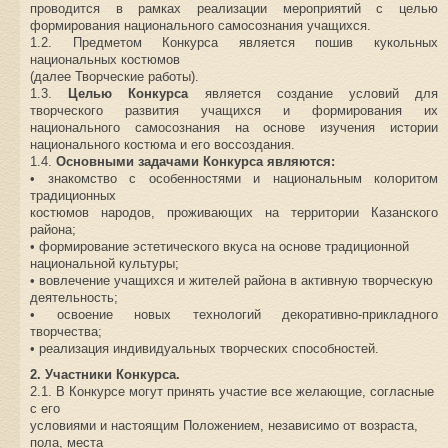
проводится в рамках реализации мероприятий с целью
формирования национального самосознания учащихся.
1.2. Предметом Конкурса является пошив кукольных
национальных костюмов
(далее Творческие работы).
1.3.
Целью Конкурса
является создание условий для
творческого развития учащихся и формирования их
национального самосознания на основе изучения истории
национального костюма и его воссоздания.
1.4.
Основными задачами Конкурса являются:
• знакомство с особенностями и национальным колоритом
традиционных
костюмов народов, проживающих на территории Казанского
района;
• формирование эстетического вкуса на основе традиционной
национальной культуры;
• вовлечение учащихся и жителей района в активную творческую
деятельность;
• освоение новых технологий декоративно-прикладного
творчества;
• реализация индивидуальных творческих способностей.
2. Участники Конкурса.
2.1. В Конкурсе могут принять участие все желающие, согласные
с его
условиями и настоящим Положением, независимо от возраста,
пола, места