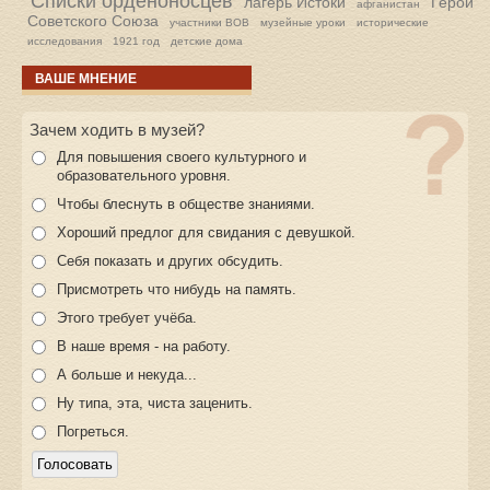
Списки орденоносцев
лагерь Истоки
Герои
афганистан
Советского Союза
участники ВОВ
музейные уроки
исторические
исследования
1921 год
детские дома
ВАШЕ МНЕНИЕ
Зачем ходить в музей?
Для повышения своего культурного и
образовательного уровня.
Чтобы блеснуть в обществе знаниями.
Хороший предлог для свидания с девушкой.
Себя показать и других обсудить.
Присмотреть что нибудь на память.
Этого требует учёба.
В наше время - на работу.
А больше и некуда...
Ну типа, эта, чиста заценить.
Погреться.