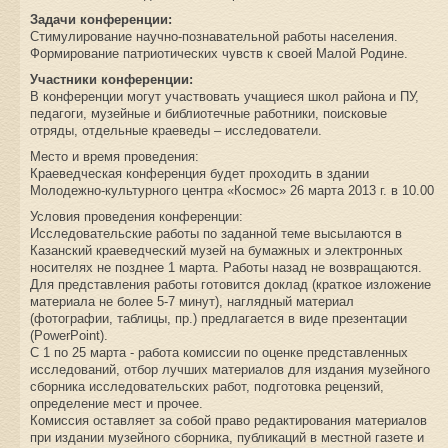
Задачи конференции:
Стимулирование научно-познавательной работы населения.
Формирование патриотических чувств к своей Малой Родине.
Участники конференции:
В конференции могут участвовать учащиеся школ района и ПУ,
педагоги, музейные и библиотечные работники, поисковые
отряды, отдельные краеведы – исследователи.
Место и время проведения:
Краеведческая конференция будет проходить в здании
Молодежно-культурного центра «Космос» 26 марта 2013 г. в 10.00
Условия проведения конференции:
Исследовательские работы по заданной теме высылаются в
Казанский краеведческий музей на бумажных и электронных
носителях не позднее 1 марта. Работы назад не возвращаются.
Для представления работы готовится доклад (краткое изложение
материала не более 5-7 минут), наглядный материал
(фотографии, таблицы, пр.) предлагается в виде презентации
(PowerPoint).
С 1 по 25 марта - работа комиссии по оценке представленных
исследований, отбор лучших материалов для издания музейного
сборника исследовательских работ, подготовка рецензий,
определение мест и прочее.
Комиссия оставляет за собой право редактирования материалов
при издании музейного сборника, публикаций в местной газете и