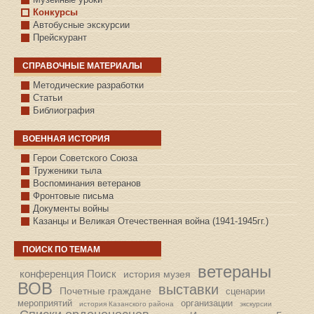
Конкурсы
Автобусные экскурсии
Прейскурант
СПРАВОЧНЫЕ МАТЕРИАЛЫ
Методические разработки
Статьи
Библиография
ВОЕННАЯ ИСТОРИЯ
С.КАЗАНСКОЕ
Герои Советского Союза
Труженики тыла
Воспоминания ветеранов
Фронтовые письма
Документы войны
Казанцы и Великая Отечественная война (1941-1945гг.)
ПОИСК ПО ТЕМАМ
ветераны
конференция Поиск
история музея
ВОВ
выставки
Почетные граждане
сценарии
мероприятий
организации
история Казанского района
экскурсии