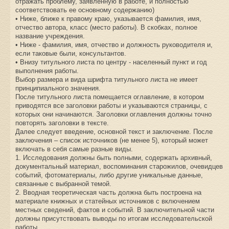
отражать проблему, заявленную в работе, и полностью
соответствовать ее основному содержанию)
• Ниже, ближе к правому краю, указывается фамилия, имя,
отчество автора, класс (место работы). В скобках, полное
название учреждения.
• Ниже - фамилия, имя, отчество и должность руководителя и,
если таковые были, консультантов.
• Внизу титульного листа по центру - населенный пункт и год
выполнения работы.
Выбор размера и вида шрифта титульного листа не имеет
принципиального значения.
После титульного листа помещается оглавление, в котором
приводятся все заголовки работы и указываются страницы, с
которых они начинаются. Заголовки оглавления должны точно
повторять заголовки в тексте.
Далее следует введение, основной текст и заключение. После
заключения – список источников (не менее 5), который может
включать в себя самые разные виды.
1. Исследования должны быть полными, содержать архивный,
документальный материал, воспоминания старожилов, очевидцев
событий, фотоматериалы, либо другие уникальные данные,
связанные с выбранной темой.
2. Вводная теоретическая часть должна быть построена на
материале книжных и статейных источников с включением
местных сведений, фактов и событий. В заключительной части
должны присутствовать выводы по итогам исследовательской
работы.