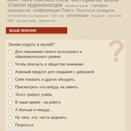
Герои Советского Союза
района
Списки орденоносцев
сценарии
музейные уроки
конференция Поиск
Почетные граждане
мероприятий
организации
исторические исследования
1921 год
экскурсии
участники
ВОВ
детские дома
афганистан
ВАШЕ МНЕНИЕ
Зачем ходить в музей?
Для повышения своего культурного и
образовательного уровня.
Чтобы блеснуть в обществе знаниями.
Хороший предлог для свидания с девушкой.
Себя показать и других обсудить.
Присмотреть что нибудь на память.
Этого требует учёба.
В наше время - на работу.
А больше и некуда...
Ну типа, эта, чиста заценить.
Погреться.