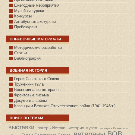
Ежегодные мероприятия
Музейные уроки
Конкурсы
Автобусные экскурсии
Прейскурант
СПРАВОЧНЫЕ МАТЕРИАЛЫ
Методические разработки
Статьи
Библиография
ВОЕННАЯ ИСТОРИЯ
С.КАЗАНСКОЕ
Герои Советского Союза
Труженики тыла
Воспоминания ветеранов
Фронтовые письма
Документы войны
Казанцы и Великая Отечественная война (1941-1945гг.)
ПОИСК ПО ТЕМАМ
выставки
лагерь Истоки
история музея
история Казанского
ветераны ВОВ