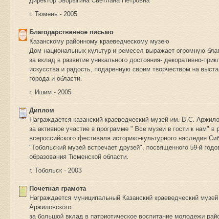
директор Зворыгина Светлана Петровна
г. Тюмень - 2005
Благодарственное письмо
Казанскому районному краеведческому музею
Дом национальных культур и ремесел выражает огромную бла
за вклад в развитие уникального достояния- декоративно-прик
искусства и радость, подаренную своим творчеством на выста
города и области.
г. Ишим - 2005
Диплом
Награждается казанский краеведческий музей им. В.С. Аржило
за активное участие в программе " Все музеи в гости к нам" в 
всероссийского фестиваля историко-культурного наследия Си
"Тобольский музей встречает друзей", посвященного 59-й год
образования Тюменской области.
г. Тобольск - 2003
Почетная грамота
Награждается муниципальный Казанский краеведческий музей 
Аржиловского
за большой вклад в патриотическое воспитание молодежи рай