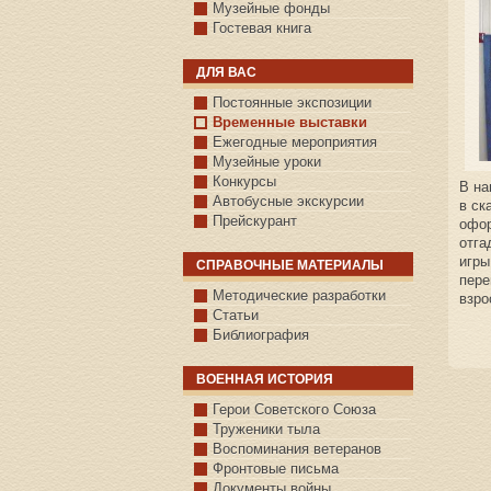
Музейные фонды
Гостевая книга
ДЛЯ ВАС
Постоянные экспозиции
Временные выставки
Ежегодные мероприятия
Музейные уроки
Конкурсы
В на
Автобусные экскурсии
в ск
Прейскурант
офор
отга
игры
СПРАВОЧНЫЕ МАТЕРИАЛЫ
пере
Методические разработки
взро
Статьи
Библиография
ВОЕННАЯ ИСТОРИЯ
С.КАЗАНСКОЕ
Герои Советского Союза
Труженики тыла
Воспоминания ветеранов
Фронтовые письма
Документы войны