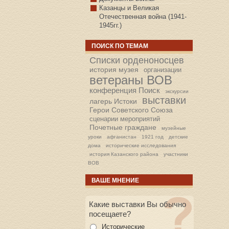
Казанцы и Великая
Отечественная война (1941-
1945гг.)
ПОИСК ПО ТЕМАМ
Списки орденоносцев
история музея
организации
ветераны ВОВ
конференция Поиск
экскурсии
выставки
лагерь Истоки
Герои Советского Союза
сценарии мероприятий
Почетные граждане
музейные
уроки
афганистан
1921 год
детские
дома
исторические исследования
история Казанского района
участники
ВОВ
ВАШЕ МНЕНИЕ
Какие выставки Вы обычно
посещаете?
Исторические