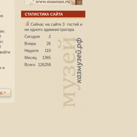
.
СТАТИСТИКА САЙТА
же.
Сейчас на сайте 3 гостей и
ни одного администратора
ят.
!
Сегодня
2
ет.
Вчера
26
!
Неделя
110
войти
Месяц
1365
Всего
126259
я и
»
д >