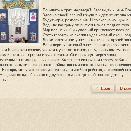
Побывать у трех медведей. Заглянуть к бабе Яге
Здесь в своей лесной избушке ждет ребят она у
Будут игры, развлечения. И смекалка им нужна.
Ведь не каждому открыться может Медная гора.
Мир волшебный и чудесный приглашает всех реб
Стать героями из сказки будет каждый очень рад
Время сказки наступает, в гости всех друзей зов
Если верить - каждый знает, сказка сразу оживет
шем Казанском краеведческом музее дети смогут в буквальном смысле 
азку и стать ее героями и участниками. Они проходят через залы,
мленные в стиле русских сказок. Вместе со сказочным героем ребята
дывают загадки и раскрывают тайны, вспоминают старинные развлечени
. Все предметы интерьера доступны для любого ребенка, а «волшебное
мещение из одной сказки в другую вызывает детский восторг даже у
слых.
< Назад
Вперё