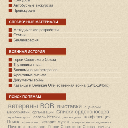
Конкурсы
Автобусные экскурсии
Прейскурант
СПРАВОЧНЫЕ МАТЕРИАЛЫ
Методические разработки
Статьи
Библиография
ВОЕННАЯ ИСТОРИЯ
С.КАЗАНСКОЕ
Герои Советского Союза
Труженики тыла
Воспоминания ветеранов
Фронтовые письма
Документы войны
Казанцы и Великая Отечественная война (1941-1945гг.)
ПОИСК ПО ТЕМАМ
ветераны ВОВ
выставки
сценарии
Списки орденоносцев
мероприятий
организации
конференция
лагерь Истоки
музейные уроки
детские дома
Поиск
история музея
афганистан
исторические исследования
Почетные граждане
Герои Советского Союза
1921 год