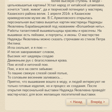
более высокую ступень: в моде -
цельновышитые картины! Устал народ от китайской штамповки,
хочется "своё, живое", да и творческий потенциал у мастериц
Казанского района велик. 1 апреля 2014г. в Казанском
краеведческом музее им. В.С.Аржиловского открылась
персональная выставка вышитых картин мастерицы Надежды
Яковлевны Барабанщиковой под названием «Волшебная нить».
Работы талантливой вышивальщицы красивы и красочны. На
вышивках есть пейзажи, и портреты, и иконы. О мастерстве
Надежды Яковлевны можно сказать строчками из стихов Петра
Инглина:
Игла скользит, и я пою —
И песня завораживает словом,
Высоких нот шедевры создаю
Движеньем рук с благословенья крова.
Пою иглой и ниточкой пою.
Пою, и все на свете забываю:
То пашню свежую слезой своей полью,
То соловьем весенним заливаюсь...
Приятно, что вышивание вошло в моду, и людей интересуют не
только готовые изделия, но и процесс их создания. После
открытия персональной выставки Надежда Яковлевна проведёт
мастер-класс для всех желающих посетителей выставки.
< Назад
Вперёд >