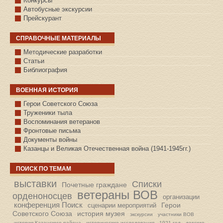
Конкурсы
Автобусные экскурсии
Прейскурант
СПРАВОЧНЫЕ МАТЕРИАЛЫ
Методические разработки
Статьи
Библиография
ВОЕННАЯ ИСТОРИЯ
С.КАЗАНСКОЕ
Герои Советского Союза
Труженики тыла
Воспоминания ветеранов
Фронтовые письма
Документы войны
Казанцы и Великая Отечественная война (1941-1945гг.)
ПОИСК ПО ТЕМАМ
выставки
Списки
Почетные граждане
ветераны ВОВ
орденоносцев
организации
конференция Поиск
Герои
сценарии мероприятий
Советского Союза
история музея
экскурсии
участники ВОВ
история Казанского района
исторические исследования
1921 год
детские