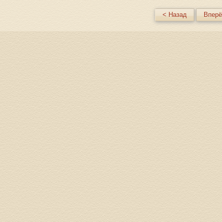
< Назад
Вперё