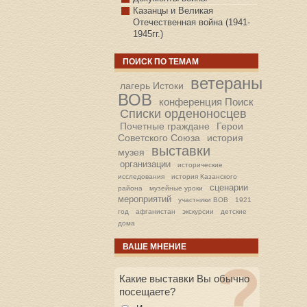
Казанцы и Великая
Отечественная война (1941-
1945гг.)
ПОИСК ПО ТЕМАМ
ветераны
лагерь Истоки
ВОВ
конференция Поиск
Списки орденоносцев
Почетные граждане
Герои
Советского Союза
история
выставки
музея
организации
исторические
исследования
история Казанского
сценарии
района
музейные уроки
мероприятий
участники ВОВ
1921
год
афганистан
экскурсии
детские
дома
ВАШЕ МНЕНИЕ
Какие выставки Вы обычно
посещаете?