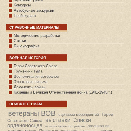
Конкурсы
Автобусные экскурсии
Прейскурант
СПРАВОЧНЫЕ МАТЕРИАЛЫ
Методические разработки
Статьи
Библиография
ВОЕННАЯ ИСТОРИЯ
С.КАЗАНСКОЕ
Герои Советского Союза
Труженики тыла
Воспоминания ветеранов
Фронтовые письма
Документы войны
Казанцы и Великая Отечественная война (1941-1945гг.)
ПОИСК ПО ТЕМАМ
ветераны ВОВ
Герои
сценарии мероприятий
выставки
Списки
Советского Союза
орденоносцев
организации
история Казанского района
история музея
Почетные граждане
лагерь