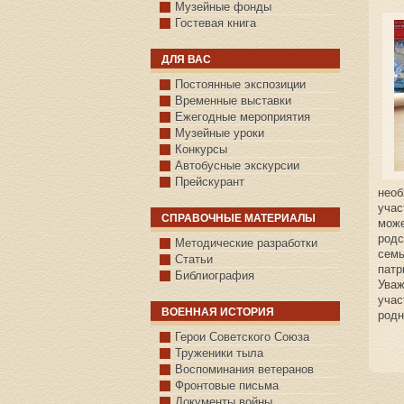
Музейные фонды
Гостевая книга
ДЛЯ ВАС
Постоянные экспозиции
Временные выставки
Ежегодные мероприятия
Музейные уроки
Конкурсы
Автобусные экскурсии
Прейскурант
нео
учас
СПРАВОЧНЫЕ МАТЕРИАЛЫ
мож
родс
Методические разработки
сем
Статьи
патр
Библиография
Уваж
учас
ВОЕННАЯ ИСТОРИЯ
родн
С.КАЗАНСКОЕ
Герои Советского Союза
Труженики тыла
Воспоминания ветеранов
Фронтовые письма
Документы войны