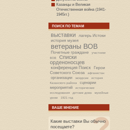
Казанцы и Великая
Отечественная война (1941-
1945гг.)
ПОИСК ПО ТЕМАМ
выставки
лагерь Истоки
история музея
ветераны ВОВ
Почетные граждане
участники
Списки
ВОВ
орденоносцев
конференция Поиск
Герои
Советского Союза
афганистан
организации
экскурсии
история
сценарии
Казанского района
мероприятий
исторические
исследования
детские дома
музейные
уроки
1921 год
ВАШЕ МНЕНИЕ
Какие выставки Вы обычно
посещаете?