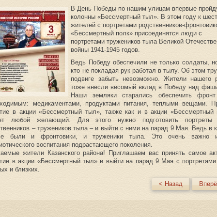
В День Победы по нашим улицам впервые пройд
колонны «Бессмертный тыл». В этом году к шес
жителей с портретами родственников-фронтовик
«Бессмертный полк» присоединятся люди с
портретами тружеников тыла Великой Отечестве
войны 1941-1945 годов.
Ведь Победу обеспечили не только солдаты, но
кто не покладая рук работал в тылу. Об этом тр
подвиге забыть невозможно. Жители нашего 
тоже внесли весомый вклад в Победу над фаш
Наши земляки старались обеспечить фронт
бходимым: медикаментами, продуктами питания, теплыми вещами. П
тие в акции «Бессмертный тыл», также как и в акции «Бессмертный 
ет любой желающий. Для этого нужно подготовить портреты 
твенников – тружеников тыла – и выйти с ними на парад 9 Мая. Ведь в 
ье были и фронтовики, и труженики тыла. Это очень важно 
иотического воспитания подрастающего поколения.
аемые жители Казанского района! Приглашаем вас принять самое ак
тие в акции «Бессмертный тыл» и выйти на парад 9 Мая с портретами
ых и близких.
< Назад
Вперё