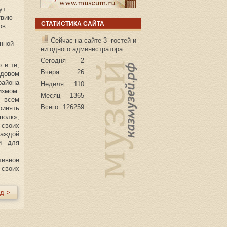
ут
твию
СТАТИСТИКА САЙТА
ов
Сейчас на сайте 3 гостей и
нной
ни одного администратора
Сегодня
2
 и те,
Вчера
26
удовом
района
Неделя
110
измом.
Месяц
1365
 всем
Всего
126259
ринять
полк»,
своих
каждой
и для
тивное
 своих
д >