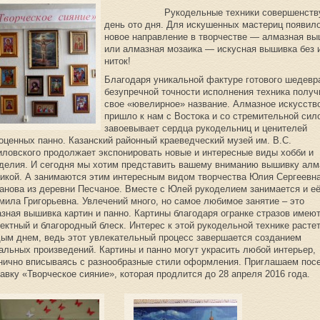
Рукодельные техники совершенству
день ото дня. Для искушенных мастериц появил
новое направление в творчестве — алмазная в
или алмазная мозаика — искусная вышивка без 
ниток!
Благодаря уникальной фактуре готового шедевр
безупречной точности исполнения техника полу
свое «ювелирное» название. Алмазное искусств
пришло к нам с Востока и со стремительной сил
завоевывает сердца рукодельниц и ценителей
оценных панно. Казанский районный краеведческий музей им. В.С.
ловского продолжает экспонировать новые и интересные виды хобби и
делия. И сегодня мы хотим представить вашему вниманию вышивку алм
икой. А занимаются этим интересным видом творчества Юлия Сергеевн
анова из деревни Песчаное. Вместе с Юлей рукоделием занимается и е
ила Григорьевна. Увлечений много, но самое любимое занятие – это
зная вышивка картин и панно. Картины благодаря огранке стразов имею
ктный и благородный блеск. Интерес к этой рукодельной технике растет
ым днем, ведь этот увлекательный процесс завершается созданием
альных произведений. Картины и панно могут украсить любой интерьер,
нично вписываясь с разнообразные стили оформления. Приглашаем пос
авку «Творческое сияние», которая продлится до 28 апреля 2016 года.