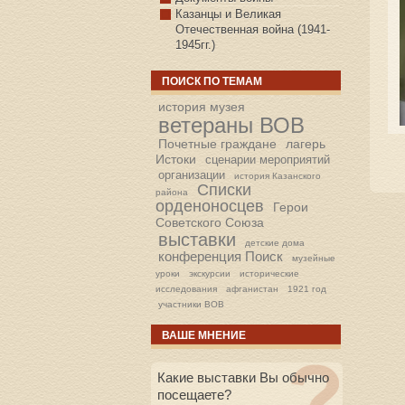
Казанцы и Великая
Отечественная война (1941-
1945гг.)
ПОИСК ПО ТЕМАМ
история музея
ветераны ВОВ
Почетные граждане
лагерь
Истоки
сценарии мероприятий
организации
история Казанского
Списки
района
орденоносцев
Герои
Советского Союза
выставки
детские дома
конференция Поиск
музейные
уроки
экскурсии
исторические
исследования
афганистан
1921 год
участники ВОВ
ВАШЕ МНЕНИЕ
Какие выставки Вы обычно
посещаете?