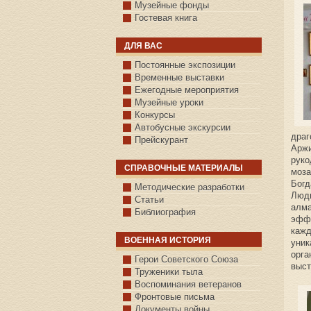
Музейные фонды
Гостевая книга
ДЛЯ ВАС
Постоянные экспозиции
Временные выставки
Ежегодные мероприятия
Музейные уроки
Конкурсы
Автобусные экскурсии
драг
Прейскурант
Аржи
руко
СПРАВОЧНЫЕ МАТЕРИАЛЫ
моза
Богд
Методические разработки
Людм
Статьи
алма
Библиография
эффе
кажд
ВОЕННАЯ ИСТОРИЯ
уник
орга
С.КАЗАНСКОЕ
Герои Советского Союза
выст
Труженики тыла
Воспоминания ветеранов
Фронтовые письма
Документы войны