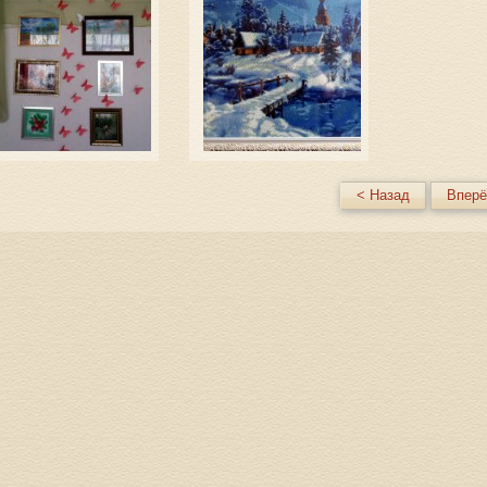
< Назад
Вперё