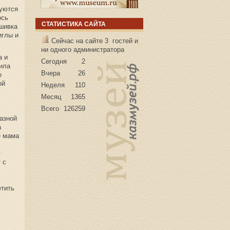
ются
ось
СТАТИСТИКА САЙТА
ышивка
иглы и
Сейчас на сайте 3 гостей и
ни одного администратора
а и
Сегодня
2
чила
Вчера
26
о
ой
Неделя
110
Месяц
1365
Всего
126259
азной
а
ё мама
т
 с
етить