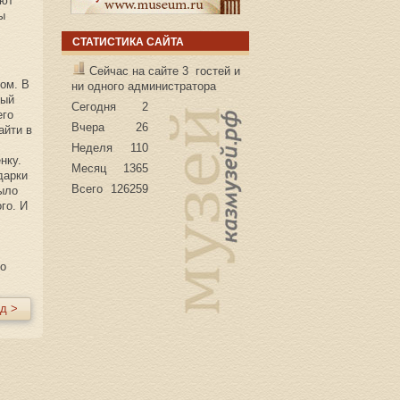
ают
ы
СТАТИСТИКА САЙТА
Сейчас на сайте 3 гостей и
ом. В
ни одного администратора
вый
Сегодня
2
его
Вчера
26
айти в
Неделя
110
нку.
Месяц
1365
дарки
Всего
126259
было
го. И
го
д >