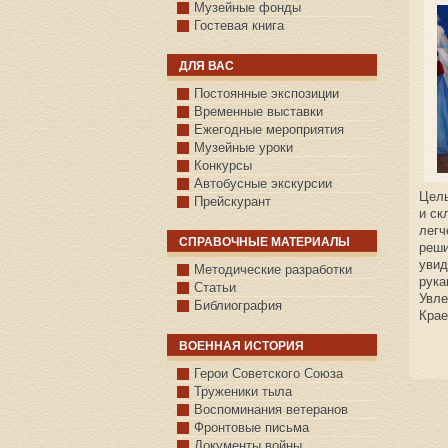
Музейные фонды
Гостевая книга
ДЛЯ ВАС
Постоянные экспозиции
Временные выставки
Ежегодные мероприятия
Музейные уроки
Конкурсы
Автобусные экскурсии
Целы
Прейскурант
и ск
легч
СПРАВОЧНЫЕ МАТЕРИАЛЫ
реши
увид
Методические разработки
рука
Статьи
Увле
Библиография
Крае
ВОЕННАЯ ИСТОРИЯ
С.КАЗАНСКОЕ
Герои Советского Союза
Труженики тыла
Воспоминания ветеранов
Фронтовые письма
Документы войны