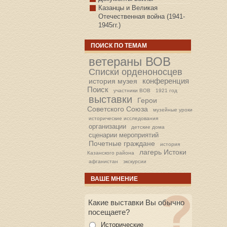
Казанцы и Великая
Отечественная война (1941-
1945гг.)
ПОИСК ПО ТЕМАМ
ветераны ВОВ
Списки орденоносцев
конференция
история музея
Поиск
участники ВОВ
1921 год
выставки
Герои
Советского Союза
музейные уроки
исторические исследования
организации
детские дома
сценарии мероприятий
Почетные граждане
история
лагерь Истоки
Казанского района
афганистан
экскурсии
ВАШЕ МНЕНИЕ
Какие выставки Вы обычно
посещаете?
Исторические