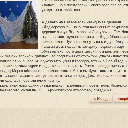
На протяжении всего года каждого из нас окруж
хлопоты, но в преддверии Нового года все забот
уходят на второй план.
А далеко на Севере есть невидимая деревня
«Дедморозовка», накрытая волшебным покрывал
деревне живут Дед Мороз и Снегурочка. Там Но
год — самое трудное время для Деда Мороза и 
помощников. Нужно заглянуть на каждую ёлку, з
каждый дом, подарить каждому подарок и ещё
обязательно послушать детский стишок или песе
й год они только и делают, что подписывают открытки, упаковывают по
ладывают их в коробки с указанием улиц и городов, чтобы в Новый год 
е найти нужный адрес и подарки не перепутать. Работы всегда очень мно
л Дед Мороз обзавестись помощниками. А кто им будет помогать, дети
ят своими глазами, смогут посетить мастерскую Деда Мороза и своими
ми сделают новогоднюю открытку.
кательная новогодняя сказка подарит маленьким посетителям Казанско
ведческого музея им. В.С. Аржиловского атмосферу праздника.
< Назад
Вперё