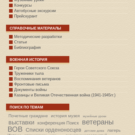
Конкурсы
Автобусные экскурсии
Прейскурант
СПРАВОЧНЫЕ МАТЕРИАЛЫ
Методические разработки
Статьи
Библиография
ВОЕННАЯ ИСТОРИЯ
С.КАЗАНСКОЕ
Герои Советского Союза
Труженики тыла
Воспоминания ветеранов
Фронтовые письма
Документы войны
Казанцы и Великая Отечественная война (1941-1945гг.)
ПОИСК ПО ТЕМАМ
Почетные граждане
история музея
музейные уроки
ветераны
выставки
конференция Поиск
ВОВ
Списки орденоносцев
лагерь
детские дома