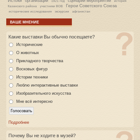
Истоки
организации
сценарии мероприятий
1921 год
история
Герои Советского Союза
Казанского района
участники ВОВ
исторические исследования
экскурсии
афганистан
ВАШЕ МНЕНИЕ
Какие выставки Вы обычно посещаете?
Исторические
О животных
Прикладного творчества
Восковых фигур
Истории техники
Люблю интерактивные выставки
Изобразительного искусства
Мне всё интересно
Подробнее
Почему Вы не ходите в музей?