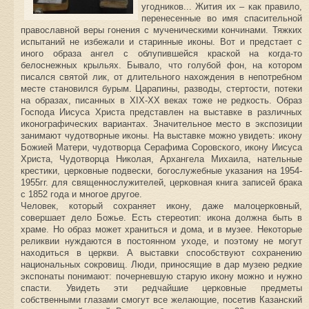
угодников... Жития их – как правило,
перенесенные во имя спасительной
православной веры гонения с мученическими кончинами. Тяжких
испытаний не избежали и старинные иконы. Вот и предстает с
иного образа ангел с облупившейся краской на когда-то
белоснежных крыльях. Бывало, что голубой фон, на котором
писался святой лик, от длительного нахождения в непотребном
месте становился бурым. Царапины, разводы, стертости, потеки
на образах, писанных в XIX-XX веках тоже не редкость. Образ
Господа Иисуса Христа представлен на выставке в различных
иконографических вариантах. Значительное место в экспозиции
занимают чудотворные иконы. На выставке можно увидеть: икону
Божией Матери, чудотворца Серафима Соровского, икону Иисуса
Христа, Чудотворца Николая, Архангела Михаила, нательные
крестики, церковные подвески, богослужебные указания на 1954-
1955гг. для священнослужителей, церковная книга записей брака
с 1852 года и многое другое.
Человек, который сохраняет икону, даже малоцерковный,
совершает дело Божье. Есть стереотип: икона должна быть в
храме. Но образ может храниться и дома, и в музее. Некоторые
реликвии нуждаются в постоянном уходе, и поэтому не могут
находиться в церкви. А выставки способствуют сохранению
национальных сокровищ. Люди, приносящие в дар музею редкие
экспонаты понимают: почерневшую старую икону можно и нужно
спасти. Увидеть эти редчайшие церковные предметы
собственными глазами смогут все желающие, посетив Казанский