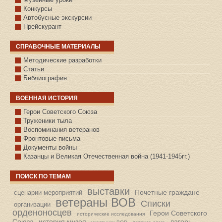
Конкурсы
Автобусные экскурсии
Прейскурант
СПРАВОЧНЫЕ МАТЕРИАЛЫ
Методические разработки
Статьи
Библиография
ВОЕННАЯ ИСТОРИЯ
С.КАЗАНСКОЕ
Герои Советского Союза
Труженики тыла
Воспоминания ветеранов
Фронтовые письма
Документы войны
Казанцы и Великая Отечественная война (1941-1945гг.)
ПОИСК ПО ТЕМАМ
выставки
Почетные граждане
сценарии мероприятий
ветераны ВОВ
Списки
организации
орденоносцев
Герои Советского
исторические исследования
Союза
история музея
лагерь