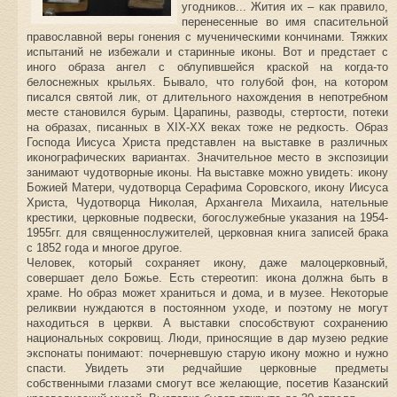
угодников... Жития их – как правило,
перенесенные во имя спасительной
православной веры гонения с мученическими кончинами. Тяжких
испытаний не избежали и старинные иконы. Вот и предстает с
иного образа ангел с облупившейся краской на когда-то
белоснежных крыльях. Бывало, что голубой фон, на котором
писался святой лик, от длительного нахождения в непотребном
месте становился бурым. Царапины, разводы, стертости, потеки
на образах, писанных в XIX-XX веках тоже не редкость. Образ
Господа Иисуса Христа представлен на выставке в различных
иконографических вариантах. Значительное место в экспозиции
занимают чудотворные иконы. На выставке можно увидеть: икону
Божией Матери, чудотворца Серафима Соровского, икону Иисуса
Христа, Чудотворца Николая, Архангела Михаила, нательные
крестики, церковные подвески, богослужебные указания на 1954-
1955гг. для священнослужителей, церковная книга записей брака
с 1852 года и многое другое.
Человек, который сохраняет икону, даже малоцерковный,
совершает дело Божье. Есть стереотип: икона должна быть в
храме. Но образ может храниться и дома, и в музее. Некоторые
реликвии нуждаются в постоянном уходе, и поэтому не могут
находиться в церкви. А выставки способствуют сохранению
национальных сокровищ. Люди, приносящие в дар музею редкие
экспонаты понимают: почерневшую старую икону можно и нужно
спасти. Увидеть эти редчайшие церковные предметы
собственными глазами смогут все желающие, посетив Казанский