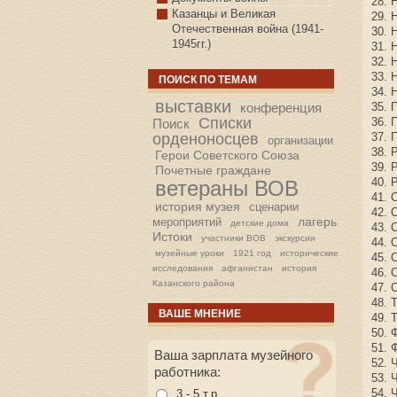
28. 
Казанцы и Великая
29. 
Отечественная война (1941-
30. 
1945гг.)
31. 
32. 
33. 
ПОИСК ПО ТЕМАМ
34. 
выставки
конференция
35. 
Списки
36. 
Поиск
орденоносцев
37. 
организации
38. 
Герои Советского Союза
39. 
Почетные граждане
40. 
ветераны ВОВ
41. 
история музея
сценарии
42. 
лагерь
мероприятий
детские дома
43. 
Истоки
участники ВОВ
экскурсии
44. 
музейные уроки
1921 год
исторические
45. 
исследования
афганистан
история
46. 
Казанского района
47. 
48. 
ВАШЕ МНЕНИЕ
49. 
50. 
51. 
Ваша зарплата музейного
52. 
работника:
53. 
54. 
3 - 5 т.р.