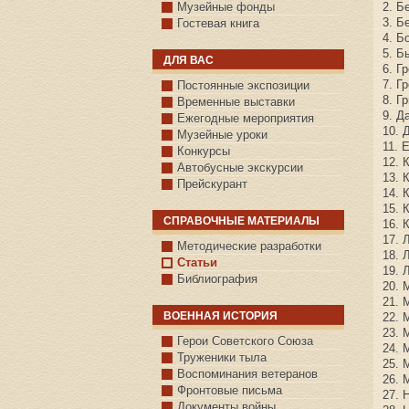
Музейные фонды
2. Б
3. Б
Гостевая книга
4. Б
5. Б
ДЛЯ ВАС
6. Г
7. Г
Постоянные экспозиции
8. Г
Временные выставки
9. Д
Ежегодные мероприятия
10. 
Музейные уроки
11. 
Конкурсы
12. 
Автобусные экскурсии
13. 
Прейскурант
14. 
15. 
СПРАВОЧНЫЕ МАТЕРИАЛЫ
16. 
17. 
Методические разработки
18. 
Статьи
19. 
Библиография
20. 
21. 
ВОЕННАЯ ИСТОРИЯ
22. 
23.
С.КАЗАНСКОЕ
Герои Советского Союза
24. 
Труженики тыла
25. 
Воспоминания ветеранов
26. 
Фронтовые письма
27. 
Документы войны