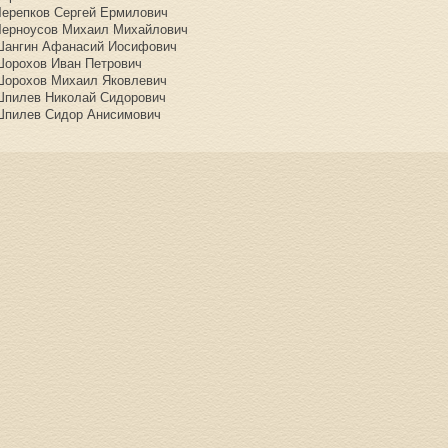
Черепков Сергей Ермилович
Черноусов Михаил Михайлович
Шангин Афанасий Иосифович
Шорохов Иван Петрович
Шорохов Михаил Яковлевич
Шпилев Николай Сидорович
Шпилев Сидор Анисимович