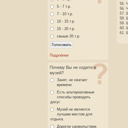
55. 
5 - 7 т.р.
56. 
57. 
7 - 10 т.р.
58. 
10 - 15 т.р.
59. 
60. 
15 - 20 т.р.
61. 
свыше 20 т.р.
Подробнее
Почему Вы не ходите в
музей?
Занят, не хватает
времени.
Есть альтернативные
способы проводить
досуг.
Музей не является
лучшим местом для
отдыха.
Дорогое удовольствие.