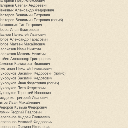
Нагорнов Петр Алексеевич
Нагорнов Степан Андреевич
Неживых Александр Федорович
Нестеров Вениамин Петрович
Нестеров Вениамин Петрович (погиб)
Низковских Тит Петрович
Носов Илья Дмитриевич
Павлов Пантелей Иванович
Попов Александр Тарасович
Попов Матвей Михайлович
Рассказов Иван Никитич
Рассказов Максим Никитич
Рыбин Александр Григорьевич
Семенов Калистрат Иванович
Сметанин Николай Николаевич
Сухоруков Василий Федорович (погиб)
Сухоруков Василий Федотович
Сухоруков Иван Федотович (погиб)
Сухоруков Петр Федотович
Сухоруков Терентий Иванович
Талденко Григорий Иванович
Титов Иван Михайлович
Федоров Кузьма Федорович
Фомин Георгий Павлович
Черепанов Андрей Яковлевич
Черепанов Николай Федорович
Черепанов Филипп Яковлевич