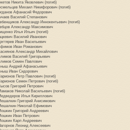
екетов Никита Яковлевич (погиб)
есмельцев Михаил Никифорович (погиб)
огданов Афанасий Федорович
ычаев Василий Степанович
ребенщиков Александр Иннокентьевич (погиб)
ребцов Александр Максимович
рищенко Илья Ильич (погиб)
ацкевич Василий Иванович
Дегтярев Иван Васильевич
Ефимов Иван Романович
Касиянов Александр Михайлович
Климов Василий Григорьевич
Климов Семен Павлович
Кныш Андрей Афанасьевич
Кныш Иван Сидорович
Ларионов Петр Павлович (погиб)
Ларионов Семен Петрович (погиб)
Лысов Григорий Петрович
Мамаков Николай Васильевич (погиб)
Медведеров Илья Кириллович
Мешалкин Григорий Анисимович
 Мешалкин Николай Ефимович
Мошкин Григорий Андреевич
Мошкин Иван Петрович
Мошкин Карп Андреевич
Нагорнов Леонид Алексеевич