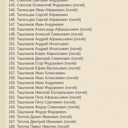
142. Соколов Григорий Федорович
143. Соколов Климентий Федорович (погиб)
144. Тагильцев Иван Абрамович (погиб)
145. Тагильцев Сергей Абрамович
146. Тагильцев Сергей Абрамович (погиб)
147. Ташланов Иван Андреевич
148. Ташланов Александр Афанасьевич (погиб)
149. Ташланов Алексей Семенович (погиб)
150. Ташланов Андрей Афанасьевич (погиб)
151. Ташланов Андрей Игнатьевич
152. Ташланов Андрей Игнатьевич (погиб)
153. Ташланов Борис Кириллович (погиб)
154. Ташланов Дмитрий Семенович (погиб)
155. Ташланов Егор Федорович (погиб)
156. Ташланов Ефим Васильевич (погиб)
157. Ташланов Иван Алексеевич
158. Ташланов Иван Алексеевич (погиб)
159. Ташланов Иван Андреевич
160. Ташланов Иван Федорович (погиб)
161. Ташланов Николай Евлампьевич (погиб)
162. Ташланов Петр Афанасьевич (погиб)
163. Ташланов Петр Сергеевич (погиб)
164. Ташланов Федор Семенович (погиб)
165. Ташланов Федор Федорович
166. Теплов Данил Иванович (погиб)
167. Теплов Дмитрий Иванович (погиб)
168. Теплов Павел Никитич (погиб)