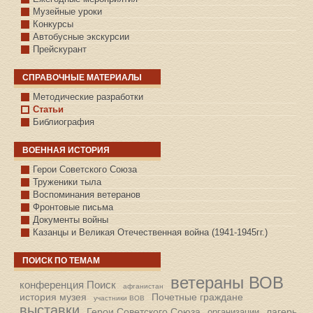
Музейные уроки
Конкурсы
Автобусные экскурсии
Прейскурант
СПРАВОЧНЫЕ МАТЕРИАЛЫ
Методические разработки
Статьи
Библиография
ВОЕННАЯ ИСТОРИЯ
С.КАЗАНСКОЕ
Герои Советского Союза
Труженики тыла
Воспоминания ветеранов
Фронтовые письма
Документы войны
Казанцы и Великая Отечественная война (1941-1945гг.)
ПОИСК ПО ТЕМАМ
ветераны ВОВ
конференция Поиск
афганистан
история музея
Почетные граждане
участники ВОВ
выставки
Герои Советского Союза
лагерь
организации