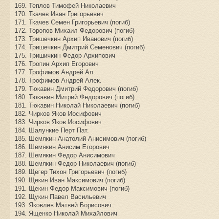
169. Теплов Тимофей Николаевич
170. Ткачев Иван Григорьевич
171. Ткачев Семен Григорьевич (погиб)
172. Торопов Михаил Федорович (погиб)
173. Тришечкин Архип Иванович (погиб)
174. Тришечкин Дмитрий Семенович (погиб)
175. Тришичкин Федор Архипович
176. Тропин Архип Егорович
177. Трофимов Андрей Ал.
178. Трофимов Андрей Алек.
179. Тюкавин Дмитрий Федорович (погиб)
180. Тюкавин Митрий Федорович (погиб)
181. Тюкавин Николай Николаевич (погиб)
182. Чирков Яков Иосифович
183. Чирков Яков Иосифович
184. Шалункие Перт Пат.
185. Шемякин Анатолий Анисимович (погиб)
186. Шемякин Анисим Егорович
187. Шемякин Федор Анисимович
188. Шемякин Федор Николаевич (погиб)
189. Щегер Тихон Григорьевич (погиб)
190. Щекин Иван Максимович (погиб)
191. Щекин Федор Максимович (погиб)
192. Щукин Павел Васильевич
193. Яковлев Матвей Борисович
194. Ященко Николай Михайлович