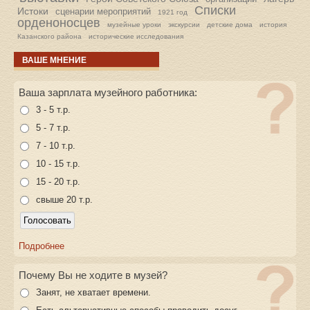
Списки
Истоки
сценарии мероприятий
1921 год
орденоносцев
музейные уроки
экскурсии
детские дома
история
Казанского района
исторические исследования
ВАШЕ МНЕНИЕ
Ваша зарплата музейного работника:
3 - 5 т.р.
5 - 7 т.р.
7 - 10 т.р.
10 - 15 т.р.
15 - 20 т.р.
свыше 20 т.р.
Подробнее
Почему Вы не ходите в музей?
Занят, не хватает времени.