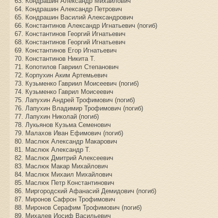
63. Кондрашин Александр Михайлович
64. Кондрашин Александр Петрович
65. Кондрашин Василий Александрович
66. Константинов Александр Игнатьевич (погиб)
67. Константинов Георгий Игнатьевич
68. Константинов Георгий Игнатьевич
69. Константинов Егор Игнатьевич
70. Константинов Никита Т.
71. Копотилов Гавриил Степанович
72. Корпухин Аким Артемьевич
73. Кузьменко Гавриил Моисеевич (погиб)
74. Кузьменко Гаврил Моисеевич
75. Лапухин Андрей Трофимович (погиб)
76. Лапухин Владимир Трофимович (погиб)
77. Лапухин Николай (погиб)
78. Лукьянов Кузьма Семенович
79. Малахов Иван Ефимович (погиб)
80. Маслюк Александр Макарович
81. Маслюк Александр Т.
82. Маслюк Дмитрий Алексеевич
83. Маслюк Макар Михайлович
84. Маслюк Михаил Михайлович
85. Маслюк Петр Константинович
86. Миргородский Афанасий Демидович (погиб)
87. Миронов Сафрон Трофимович
88. Миронов Серафим Трофимович (погиб)
89. Михалев Иосиф Васильевич