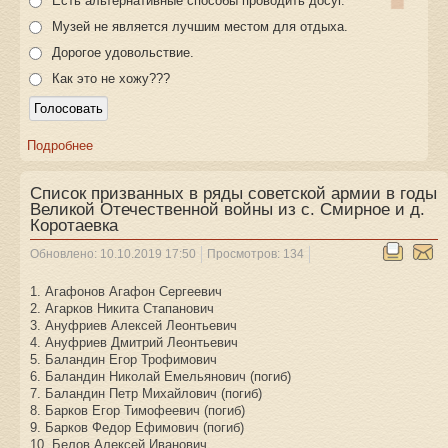
Есть альтернативные способы проводить досуг.
Музей не является лучшим местом для отдыха.
Дорогое удовольствие.
Как это не хожу???
Подробнее
Список призванных в ряды советской армии в годы
Великой Отечественной войны из с. Смирное и д.
Коротаевка
Обновлено: 10.10.2019 17:50
Просмотров: 134
1. Агафонов Агафон Сергеевич
2. Агарков Никита Стапанович
3. Ануфриев Алексей Леонтьевич
4. Ануфриев Дмитрий Леонтьевич
5. Баландин Егор Трофимович
6. Баландин Николай Емельянович (погиб)
7. Баландин Петр Михайлович (погиб)
8. Барков Егор Тимофеевич (погиб)
9. Барков Федор Ефимович (погиб)
10. Белов Алексей Иванович