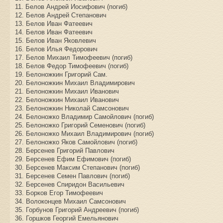
11. Белов Андрей Иосифович (погиб)
12. Белов Андрей Степанович
13. Белов Иван Фатеевич
14. Белов Иван Фатеевич
15. Белов Иван Яковлевич
16. Белов Илья Федорович
17. Белов Михаил Тимофеевич (погиб)
18. Белов Федор Тимофеевич (погиб)
19. Белоножкин Григорий Сам.
20. Белоножкин Михаил Владимирович
21. Белоножкин Михаил Иванович
22. Белоножкин Михаил Иванович
23. Белоножкин Николай Самсонович
24. Белоножко Владимир Самойлович (погиб)
25. Белоножко Григорий Семенович (погиб)
26. Белоножко Михаил Владимирович (погиб)
27. Белоножко Яков Самойлович (погиб)
28. Берсенев Григорий Павлович
29. Берсенев Ефим Ефимович (погиб)
30. Берсенев Максим Степанович (погиб)
31. Берсенев Семен Павлович (погиб)
32. Берсенев Спиридон Васильевич
33. Борков Егор Тимофеевич
34. Волоконцев Михаил Самсонович
35. Горбунов Григорий Андреевич (погиб)
36. Горшков Георгий Емельянович