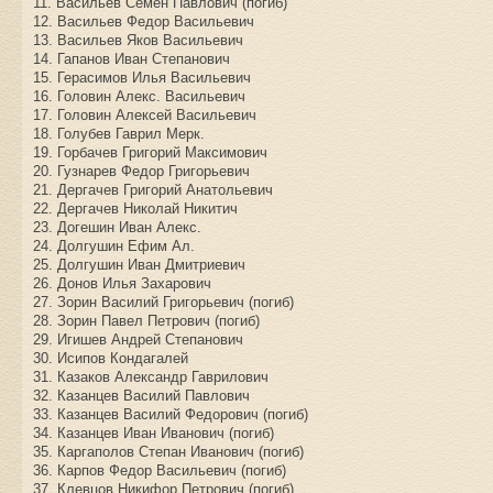
11. Васильев Семен Павлович (погиб)
12. Васильев Федор Васильевич
13. Васильев Яков Васильевич
14. Гапанов Иван Степанович
15. Герасимов Илья Васильевич
16. Головин Алекс. Васильевич
17. Головин Алексей Васильевич
18. Голубев Гаврил Мерк.
19. Горбачев Григорий Максимович
20. Гузнарев Федор Григорьевич
21. Дергачев Григорий Анатольевич
22. Дергачев Николай Никитич
23. Догешин Иван Алекс.
24. Долгушин Ефим Ал.
25. Долгушин Иван Дмитриевич
26. Донов Илья Захарович
27. Зорин Василий Григорьевич (погиб)
28. Зорин Павел Петрович (погиб)
29. Игишев Андрей Степанович
30. Исипов Кондагалей
31. Казаков Александр Гаврилович
32. Казанцев Василий Павлович
33. Казанцев Василий Федорович (погиб)
34. Казанцев Иван Иванович (погиб)
35. Каргаполов Степан Иванович (погиб)
36. Карпов Федор Васильевич (погиб)
37. Клевцов Никифор Петрович (погиб)