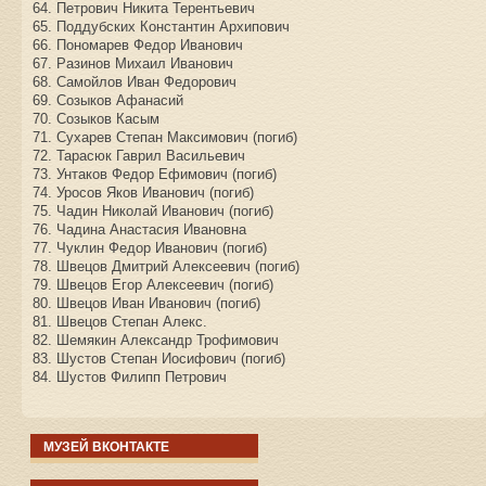
64. Петрович Никита Терентьевич
65. Поддубских Константин Архипович
66. Пономарев Федор Иванович
67. Разинов Михаил Иванович
68. Самойлов Иван Федорович
69. Созыков Афанасий
70. Созыков Касым
71. Сухарев Степан Максимович (погиб)
72. Тарасюк Гаврил Васильевич
73. Унтаков Федор Ефимович (погиб)
74. Уросов Яков Иванович (погиб)
75. Чадин Николай Иванович (погиб)
76. Чадина Анастасия Ивановна
77. Чуклин Федор Иванович (погиб)
78. Швецов Дмитрий Алексеевич (погиб)
79. Швецов Егор Алексеевич (погиб)
80. Швецов Иван Иванович (погиб)
81. Швецов Степан Алекс.
82. Шемякин Александр Трофимович
83. Шустов Степан Иосифович (погиб)
84. Шустов Филипп Петрович
МУЗЕЙ ВКОНТАКТЕ