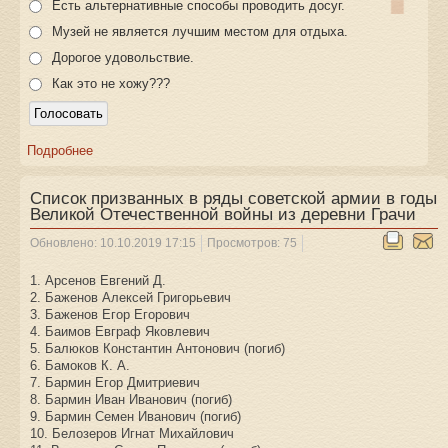
Есть альтернативные способы проводить досуг.
Музей не является лучшим местом для отдыха.
Дорогое удовольствие.
Как это не хожу???
Подробнее
Список призванных в ряды советской армии в годы
Великой Отечественной войны из деревни Грачи
Обновлено: 10.10.2019 17:15
Просмотров: 75
1. Арсенов Евгений Д.
2. Баженов Алексей Григорьевич
3. Баженов Егор Егорович
4. Баимов Евграф Яковлевич
5. Балюков Константин Антонович (погиб)
6. Бамоков К. А.
7. Бармин Егор Дмитриевич
8. Бармин Иван Иванович (погиб)
9. Бармин Семен Иванович (погиб)
10. Белозеров Игнат Михайлович