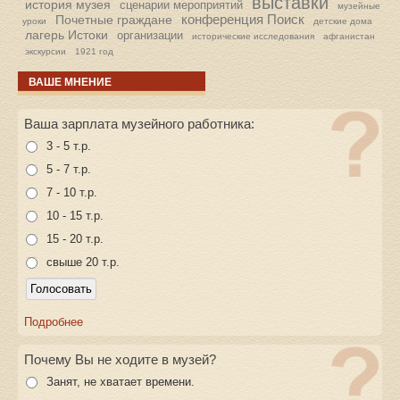
выставки
история музея
сценарии мероприятий
музейные
конференция Поиск
Почетные граждане
уроки
детские дома
лагерь Истоки
организации
исторические исследования
афганистан
экскурсии
1921 год
ВАШЕ МНЕНИЕ
Ваша зарплата музейного работника:
3 - 5 т.р.
5 - 7 т.р.
7 - 10 т.р.
10 - 15 т.р.
15 - 20 т.р.
свыше 20 т.р.
Подробнее
Почему Вы не ходите в музей?
Занят, не хватает времени.