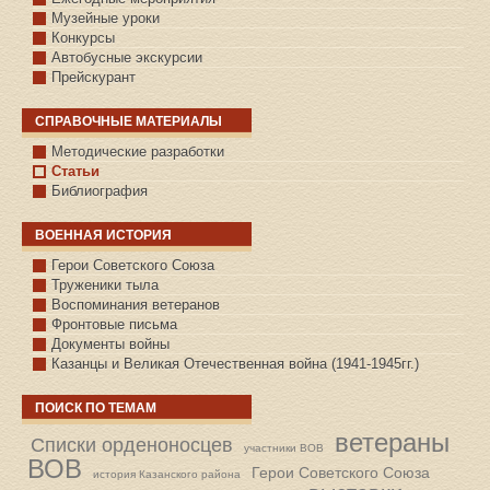
Музейные уроки
Конкурсы
Автобусные экскурсии
Прейскурант
СПРАВОЧНЫЕ МАТЕРИАЛЫ
Методические разработки
Статьи
Библиография
ВОЕННАЯ ИСТОРИЯ
С.КАЗАНСКОЕ
Герои Советского Союза
Труженики тыла
Воспоминания ветеранов
Фронтовые письма
Документы войны
Казанцы и Великая Отечественная война (1941-1945гг.)
ПОИСК ПО ТЕМАМ
ветераны
Списки орденоносцев
участники ВОВ
ВОВ
Герои Советского Союза
история Казанского района