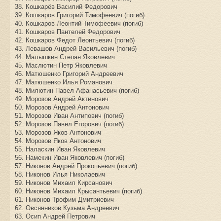
38. Кошкарёв Василий Федорович
39. Кошкаров Григорий Тимофеевич (погиб)
40. Кошкаров Леонтий Тимофеевич (погиб)
41. Кошкаров Пантелей Федорович
42. Кошкаров Федот Леонтьевич (погиб)
43. Левашов Андрей Васильевич (погиб)
44. Малышкин Степан Яковлевич
45. Маслютин Петр Яковлевич
46. Матюшенко Григорий Андреевич
47. Матюшенко Илья Романович
48. Милютин Павел Афанасьевич (погиб)
49. Морозов Андрей Актинович
50. Морозов Андрей Антонович
51. Морозов Иван Антипович (погиб)
52. Морозов Павел Егорович (погиб)
53. Морозов Яков Антонович
54. Морозов Яков Антонович
55. Наласкин Иван Яковлевич
56. Намекин Иван Яковлевич (погиб)
57. Никонов Андрей Прокопьевич (погиб)
58. Никонов Илья Николаевич
59. Никонов Михаил Кирсанович
60. Никонов Михаил Крысантьевич (погиб)
61. Никонов Трофим Дмитриевич
62. Овсянников Кузьма Андреевич
63. Осип Андрей Петрович