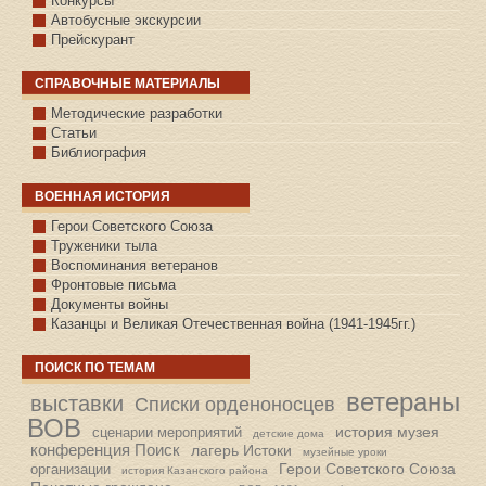
Конкурсы
Автобусные экскурсии
Прейскурант
СПРАВОЧНЫЕ МАТЕРИАЛЫ
Методические разработки
Статьи
Библиография
ВОЕННАЯ ИСТОРИЯ
С.КАЗАНСКОЕ
Герои Советского Союза
Труженики тыла
Воспоминания ветеранов
Фронтовые письма
Документы войны
Казанцы и Великая Отечественная война (1941-1945гг.)
ПОИСК ПО ТЕМАМ
ветераны
выставки
Списки орденоносцев
ВОВ
история музея
сценарии мероприятий
детские дома
конференция Поиск
лагерь Истоки
музейные уроки
Герои Советского Союза
организации
история Казанского района