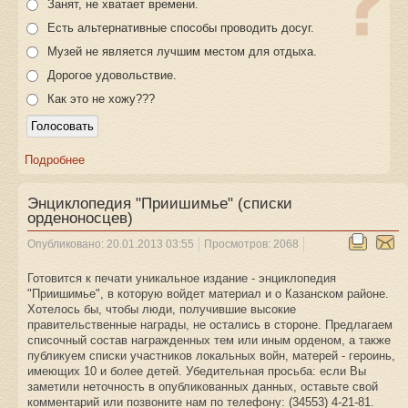
Занят, не хватает времени.
Есть альтернативные способы проводить досуг.
Музей не является лучшим местом для отдыха.
Дорогое удовольствие.
Как это не хожу???
Подробнее
Энциклопедия "Приишимье" (списки
орденоносцев)
Опубликовано: 20.01.2013 03:55
Просмотров: 2068
Готовится к печати уникальное издание - энциклопедия
"Приишимье", в которую войдет материал и о Казанском районе.
Хотелось бы, чтобы люди, получившие высокие
правительственные награды, не остались в стороне. Предлагаем
списочный состав награжденных тем или иным орденом, а также
публикуем списки участников локальных войн, матерей - героинь,
имеющих 10 и более детей. Убедительная просьба: если Вы
заметили неточность в опубликованных данных, оставьте свой
комментарий или позвоните нам по телефону: (34553) 4-21-81.