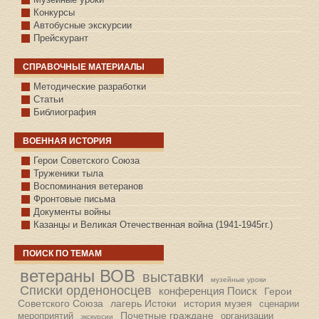
Конкурсы
Автобусные экскурсии
Прейскурант
СПРАВОЧНЫЕ МАТЕРИАЛЫ
Методические разработки
Статьи
Библиография
ВОЕННАЯ ИСТОРИЯ
С.КАЗАНСКОЕ
Герои Советского Союза
Труженики тыла
Воспоминания ветеранов
Фронтовые письма
Документы войны
Казанцы и Великая Отечественная война (1941-1945гг.)
ПОИСК ПО ТЕМАМ
ветераны ВОВ
выставки
музейные уроки
Списки орденоносцев
конференция Поиск
Герои
Советского Союза
лагерь Истоки
история музея
сценарии
Почетные граждане
мероприятий
организации
экскурсии