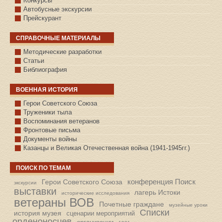
Конкурсы
Автобусные экскурсии
Прейскурант
СПРАВОЧНЫЕ МАТЕРИАЛЫ
Методические разработки
Статьи
Библиография
ВОЕННАЯ ИСТОРИЯ
С.КАЗАНСКОЕ
Герои Советского Союза
Труженики тыла
Воспоминания ветеранов
Фронтовые письма
Документы войны
Казанцы и Великая Отечественная война (1941-1945гг.)
ПОИСК ПО ТЕМАМ
конференция Поиск
Герои Советского Союза
экскурсии
выставки
лагерь Истоки
исторические исследования
ветераны ВОВ
Почетные граждане
музейные уроки
Списки
история музея
сценарии мероприятий
орденоносцев