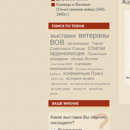
Жде
Казанцы и Великая
Отечественная война (1941-
1945гг.)
ПОИСК ПО ТЕМАМ
ветераны
выставки
ВОВ
Герои
организации
Списки
Советского Союза
орденоносцев
Почетные
граждане
лагерь Истоки
сценарии
участники ВОВ
мероприятий
история Казанского
конференция Поиск
района
история музея
8b
1921 год
афганистан
исторические исследования
детские дома
экскурсии
музейные
уроки
ВАШЕ МНЕНИЕ
Какие выставки Вы обычно
посещаете?
Исторические