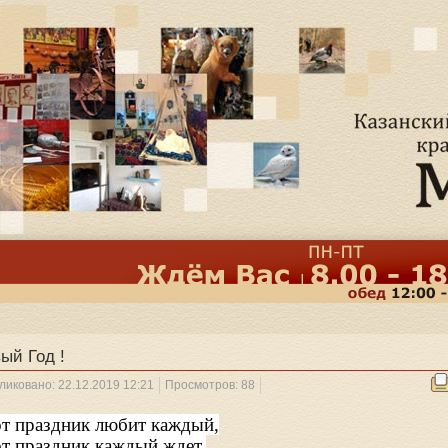
ый Год !
ликовано: 22.12.2019 12:21
Просмотров: 88
т праздник любит каждый,
т праздник каждый ждет,