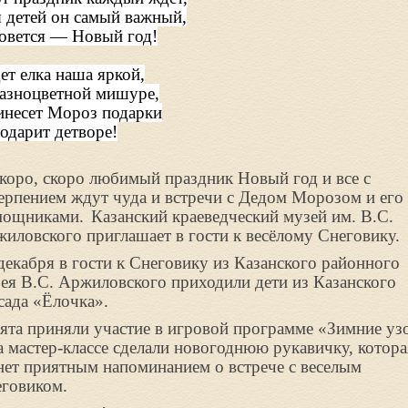
 детей он самый важный,
овется — Новый год!
ет елка наша яркой,
азноцветной мишуре,
несет Мороз подарки
одарит детворе!
ро, скоро любимый праздник Новый год и все с
ерпением ждут чуда и встречи с Дедом Морозом и его
мощниками.
Казанский краеведческий музей им. В.С.
иловского приглашает в гости к весёлому Снеговику.
декабря в гости к Снеговику из Казанского районного
ея В.С. Аржиловского приходили дети из Казанского
сада «Ёлочка».
ята приняли участие в игровой программе «Зимние у
а мастер-классе сделали новогоднюю рукавичку, котора
нет приятным напоминанием о встрече с веселым
говиком.