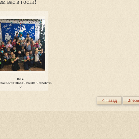
м вас в гости!
IMG-
dfaceecd118a61219edf1f2705d2c8-
V
< Назад
Вперё