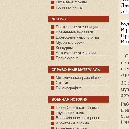
Музейные фонды
Для
Гостевая книга
А з
ДЛЯ ВАС
Буд
Постоянные экспозиции
В р
Временные выставки
При
Ежегодные мероприятия
И п
Музейные уроки
Конкурсы
Автобусные экскурсии
Ско
Прейскурант
нет
по
СПРАВОЧНЫЕ МАТЕРИАЛЫ
Арж
Методические разработки
20 
Статьи
Библиография
муз
дет
ВОЕННАЯ ИСТОРИЯ
Реб
С.КАЗАНСКОЕ
Герои Советского Союза
и н
Труженики тыла
ста
Воспоминания ветеранов
Сне
Фронтовые письма
Документы войны