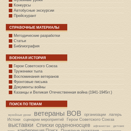
Конкурсы
Автобусные экскурсии
Прейскурант
СПРАВОЧНЫЕ МАТЕРИАЛЫ
Методические разработки
Статьи
Библиография
ВОЕННАЯ ИСТОРИЯ
С.КАЗАНСКОЕ
Герои Советского Союза
Труженики тыла
Воспоминания ветеранов
Фронтовые письма
Документы войны
Казанцы и Великая Отечественная война (1941-1945гг.)
ПОИСК ПО ТЕМАМ
ветераны ВОВ
лагерь
организации
музейные уроки
Истоки
Герои Советского Союза
сценарии мероприятий
выставки
Списки орденоносцев
афганистан
детские
конференция Поиск
Почетные граждане
дома
исторические