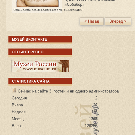
«Собибор».
95612b39a9adf1f84e39941c56707b232ce84f93
< Назад
Вперёд >
МУЗЕЙ ВКОНТАКТЕ
ЭТО ИНТЕРЕСНО
СТАТИСТИКА САЙТА
Сейчас на сайте 3 гостей и ни одного администратора
Сегодня
2
Вчера
26
Неделя
110
Месяц
1365
Всего
126259