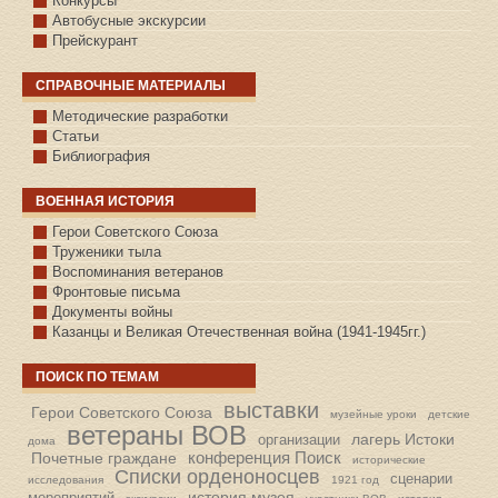
Конкурсы
Автобусные экскурсии
Прейскурант
СПРАВОЧНЫЕ МАТЕРИАЛЫ
Методические разработки
Статьи
Библиография
ВОЕННАЯ ИСТОРИЯ
С.КАЗАНСКОЕ
Герои Советского Союза
Труженики тыла
Воспоминания ветеранов
Фронтовые письма
Документы войны
Казанцы и Великая Отечественная война (1941-1945гг.)
ПОИСК ПО ТЕМАМ
выставки
Герои Советского Союза
музейные уроки
детские
ветераны ВОВ
лагерь Истоки
организации
дома
конференция Поиск
Почетные граждане
исторические
Списки орденоносцев
сценарии
исследования
1921 год
история музея
мероприятий